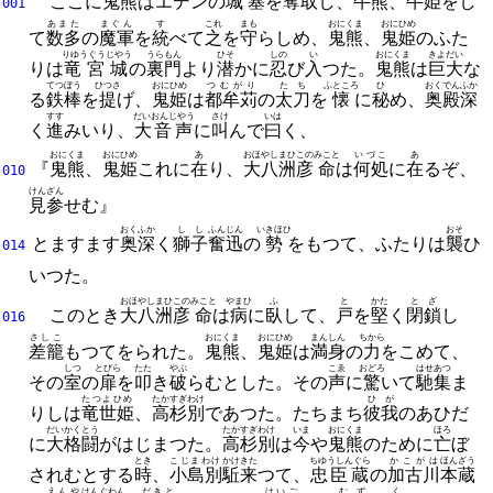
ここに
鬼熊
はエデンの
城塞
を
奪取
し、
牛熊
、
牛姫
をし
001
あまた
まぐん
す
これ
まも
おにくま
おにひめ
て
数多
の
魔軍
を
統
べて
之
を
守
らしめ、
鬼熊
、
鬼姫
のふた
りゆうぐうじやう
うらもん
ひそ
しの
い
おにくま
きよだい
りは
竜宮城
の
裏門
より
潜
かに
忍
び
入
つた。
鬼熊
は
巨大
な
てつぼう
ひつさ
おにひめ
つむがり
たち
ふところ
ひ
おくでん
ふか
る
鉄棒
を
提
げ、
鬼姫
は
都牟苅
の
太刀
を
懐
に
秘
め、
奥殿
深
すす
だいおんじやう
さけ
いは
く
進
みいり、
大音声
に
叫
んで
曰
く、
おにくま
おにひめ
あ
おほやしまひこの
みこと
いづこ
あ
『
鬼熊
、
鬼姫
これに
在
り、
大八洲彦
命
は
何処
に
在
るぞ、
010
けんざん
見参
せむ』
おくふか
しし
ふんじん
いきほひ
おそ
とますます
奥深
く
獅子
奮迅
の
勢
をもつて、
ふたりは
襲
ひ
014
いつた。
おほやしまひこの
みこと
やまひ
ふ
と
かた
とざ
このとき
大八洲彦
命
は
病
に
臥
して、
戸
を
堅
く
閉鎖
し
016
さしこ
おにくま
おにひめ
まんしん
ちから
差籠
もつてをられた。
鬼熊
、
鬼姫
は
満身
の
力
をこめて、
しつ
とびら
たた
やぶ
こゑ
おどろ
はせあつ
その
室
の
扉
を
叩
き
破
らむとした。
その
声
に
驚
いて
馳集
ま
たつよひめ
たかすぎわけ
ひが
りしは
竜世姫
、
高杉別
であつた。
たちまち
彼我
のあひだ
だいかくとう
たかすぎわけ
いま
おにくま
ほろ
に
大格闘
がはじまつた。
高杉別
は
今
や
鬼熊
のために
亡
ぼ
とき
こじまわけ
かけ
きた
ちゆうしんぐら
かこがは
ほんざう
されむとする
時
、
小島別
駈
来
つて、
忠臣蔵
の
加古川
本蔵
えんや
はんぐわん
だきと
はいご
むず
く