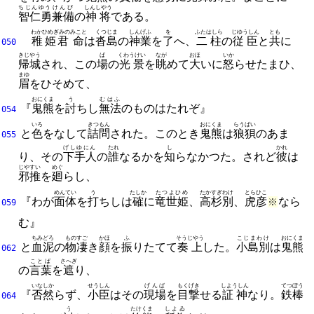
ちじんゆう
けんび
しんしやう
智仁勇
兼備
の
神将
である。
わかひめぎみの
みこと
くつじま
しんげふ
を
ふたはしら
じゆうしん
とも
稚姫君
命
は
沓島
の
神業
を
了
へ、
二柱
の
従臣
と
共
に
050
きじやう
ば
くわうけい
なが
おほ
いか
帰城
され、
この
場
の
光景
を
眺
めて
大
いに
怒
らせたまひ、
まゆ
眉
をひそめて、
おにくま
う
むはふ
『
鬼熊
を
討
ちし
無法
のものはたれぞ』
054
いろ
きつもん
おにくま
らうばい
と
色
をなして
詰問
された。
このとき
鬼熊
は
狼狽
のあま
055
げしゆにん
たれ
し
かれ
り、
その
下手人
の
誰
なるかを
知
らなかつた。
されど
彼
は
じやすい
めぐ
邪推
を
廻
らし、
めんてい
う
たしか
たつよひめ
たかすぎわけ
とらひこ
『わが
面体
を
打
ちしは
確
に
竜世姫
、
高杉別
、
虎彦
なら
※
059
む』
ちみどろ
ものすご
かほ
ふ
そうじやう
こじまわけ
おにくま
と
血泥
の
物凄
き
顔
を
振
りたてて
奏上
した。
小島別
は
鬼熊
062
ことば
さへぎ
の
言葉
を
遮
り、
いな
しか
せうしん
げんば
もくげき
しようしん
てつぼう
『
否
然
らず、
小臣
はその
現場
を
目撃
せる
証神
なり。
鉄棒
064
う
たけくま
しよゐ