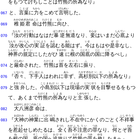
をもつて
討
ちしことは
竹熊
の
所為
なり』
ことば
ちから
げんめい
と、
言葉
に
力
をこめて
言明
した。
067
わかひめぎみの
みこと
たけくま
むか
稚姫君
命
は
竹熊
に
向
ひ、
069
なんぢ
かうどう
ばうぎやく
むだう
わらは
しんてい
『
汝
の
行動
はなはだ
暴逆
無道
なり、
妾
はいまだ
心底
より
070
なんぢ
かいしん
じつしよう
みと
あた
いま
ぜひ
汝
が
改心
の
実証
を
認
むる
能
はず。
今
はもはや
是非
なし、
しんかい
きてい
すみやか
ね
くに
そこ
くに
くだ
神界
の
規定
にしたがひ
速
に
根
の
国
底
の
国
に
降
るべし』
げんめい
たけくま
くび
さいう
ふ
と
厳命
された。
竹熊
は
首
を
左右
に
振
り、
074
いないな
げしゆにん
あら
たかすぎわけ
いか
しよゐ
『
否々
、
下手人
はわれに
非
ず、
高杉別
以下
の
所為
なり』
076
きやうべん
こじまわけ
いか
げんば
じつじやう
もくげき
と
強弁
した。
小島別
以下
は
現場
の
実状
を
目撃
せるをもつ
079
たけくま
しよゐ
しゆちやう
て、
あくまで
竹熊
の
所為
なりと
主張
した。
おほやしまひこの
みこと
大八洲彦
命
は、
082
おほかみ
しんげふ
しゆつたう
ふざいちゆう
ふしやうじ
『
大神
の
神業
に
出嶋
されし
不在中
にかくのごとく
不祥事
083
じやくき
まつた
わが
ふちうい
つみ
なに
われ
を
惹起
せしめたるは、
全
く
吾
不注意
の
罪
なり。
何
とぞ
吾
ね
くに
そこ
くに
おひや
たけくま
つみ
ゆる
を
根
の
国
、
底
の
国
へ
追放
りて
竹熊
の
罪
を
赦
したまへ』