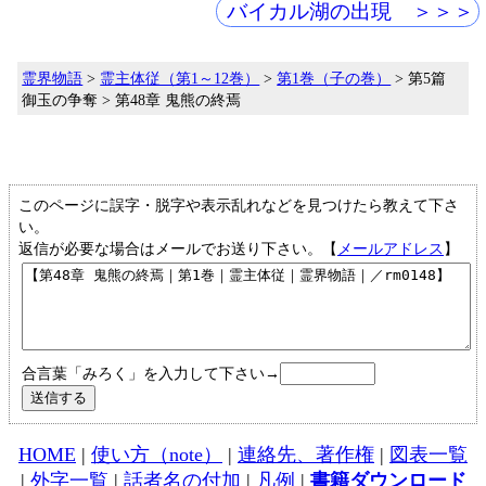
バイカル湖の出現 ＞＞＞
霊界物語
>
霊主体従（第1～12巻）
>
第1巻（子の巻）
> 第5篇
御玉の争奪 > 第48章 鬼熊の終焉
このページに誤字・脱字や表示乱れなどを見つけたら教えて下さ
い。
返信が必要な場合はメールでお送り下さい。【
メールアドレス
】
合言葉「みろく」を入力して下さい→
HOME
|
使い方（note）
|
連絡先、著作権
|
図表一覧
|
外字一覧
|
話者名の付加
|
凡例
|
書籍ダウンロード