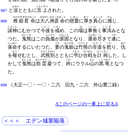
なみだ
ごんじやう
と
涙
とともに
言上
された。
087
わかひめぎみの
みこと
おほやしまひこの
みこと
じあい
あつ
まごころ
かん
稚姫君
命
は
大八洲彦
命
の
慈愛
に
厚
き
真心
に
感
じ、
088
しよしん
こんご
いまし
ば
こと
な
ことず
諸神
にむかつて
今後
を
戒
め、
この
場
は
事
無
く
事済
みとな
おにくま
ふしやう
げんいん
うんめい
つ
つひ
つた。
鬼熊
はこの
負傷
が
原因
となり、
運命
尽
きて
遂
に
らくめい
つま
おにひめ
たけくま
ひだう
いか
あだ
落命
するにいたつた。
妻
の
鬼姫
は
竹熊
の
非道
を
怒
り、
仇
はう
たけくまわけ
とむら
がつせん
けいくわく
を
報
ぜむとし、
武熊別
とともに
弔
ひ
合戦
を
計画
した。
し
おにくま
おんりやう
こ
つひ
ざん
こくりゆう
かして
鬼熊
は
怨霊
凝
つて、
終
にウラル
山
の
黒竜
となつ
た。
（
大正一〇・一〇・二六
旧九・二六
外山豊二
録）
098
Δこのページの一番上に戻るΔ
＜＜＜ エデン城塞陥落