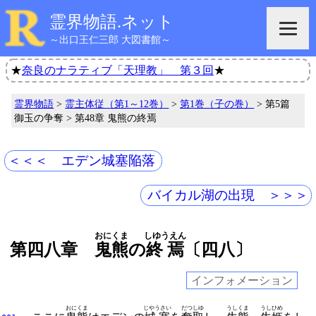
霊界物語.ネット
～出口王仁三郎 大図書館～
★
奈良のナラティブ「天理教」 第３回
★
霊界物語
>
霊主体従（第1～12巻）
>
第1巻（子の巻）
> 第5篇
御玉の争奪 > 第48章 鬼熊の終焉
＜＜＜ エデン城塞陥落
バイカル湖の出現 ＞＞＞
おにくま
しゆうえん
第四八章
鬼熊
の
終焉
〔四八〕
インフォメーション
おにくま
じやうさい
だつしゆ
うしくま
うしひめ