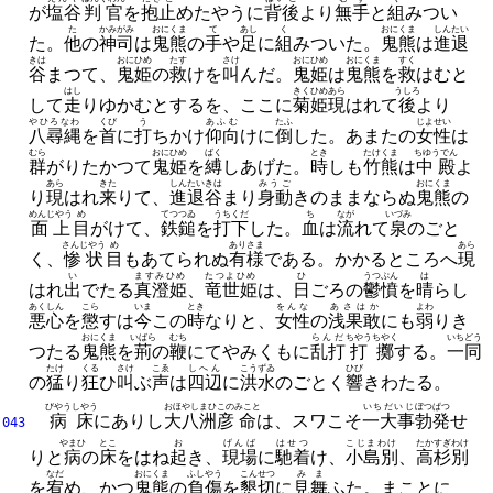
が
塩谷
判官
を
抱止
めたやうに
背後
より
無手
と
組
みつい
た
かみがみ
おにくま
て
あし
く
おにくま
しんたい
た。
他
の
神司
は
鬼熊
の
手
や
足
に
組
みついた。
鬼熊
は
進退
きは
おにひめ
たす
さけ
おにひめ
おにくま
すく
谷
まつて、
鬼姫
の
救
けを
叫
んだ。
鬼姫
は
鬼熊
を
救
はむと
はし
きくひめ
あら
うしろ
して
走
りゆかむとするを、
ここに
菊姫
現
はれて
後
より
やひろなわ
くび
う
あふむ
たふ
じよせい
八尋縄
を
首
に
打
ちかけ
仰向
けに
倒
した。
あまたの
女性
は
むら
おにひめ
ばく
とき
たけくま
ちゆうでん
群
がりたかつて
鬼姫
を
縛
しあげた。
時
しも
竹熊
は
中殿
よ
あら
きた
しんたい
きは
みうご
おにくま
り
現
はれ
来
りて、
進退
谷
まり
身動
きのままならぬ
鬼熊
の
めんじやう
め
てつつゐ
うちくだ
ち
なが
いづみ
面上
目
がけて、
鉄鎚
を
打下
した。
血
は
流
れて
泉
のごと
さんじやう
め
ありさま
あら
く、
惨状
目
もあてられぬ
有様
である。
かかるところへ
現
い
ますみひめ
たつよひめ
ひ
うつぷん
は
はれ
出
でたる
真澄姫
、
竜世姫
は、
日
ごろの
鬱憤
を
晴
らし
あくしん
こら
いま
とき
をんな
あさはか
よわ
悪心
を
懲
すは
今
この
時
なりと、
女性
の
浅果敢
にも
弱
りき
おにくま
いばら
むち
らんだ
ちやうちやく
いちどう
つたる
鬼熊
を
荊
の
鞭
にてやみくもに
乱打
打擲
する。
一同
たけ
くる
さけ
こゑ
しへん
こうずゐ
ひび
の
猛
り
狂
ひ
叫
ぶ
声
は
四辺
に
洪水
のごとく
響
きわたる。
びやうしやう
おほやしまひこの
みこと
いちだいじ
ぼつぱつ
病床
にありし
大八洲彦
命
は、
スワこそ
一大事
勃発
せ
043
やまひ
とこ
お
げんば
はせつ
こじまわけ
たかすぎわけ
りと
病
の
床
をはね
起
き、
現場
に
馳着
け、
小島別
、
高杉別
なだ
おにくま
ふしやう
こんせつ
みま
を
宥
め、
かつ
鬼熊
の
負傷
を
懇切
に
見舞
ふた。
まことに