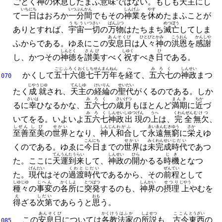
ごとく
神
の
休息
したまふ
意味
ではない。
もしも
天主
にし
いち
にち
いつ
ぷんかん
しんげふ
やす
て
一
日
はおろか
一
分間
でもその
神業
を
休
めたまふことが
うちう
いつさい
ばんぶつ
めつぼう
ありとすれば、
宇宙
一切
の
万物
はたちまち
滅亡
してしま
あんそくび
ひとびと
かみ
こうおん
かんしや
ふからである。
ゆゑにこの
安息日
は
人々
神
の
洪恩
を
感謝
しんとく
さんび
しゆく
ひ
し、
かつその
神徳
を
讃美
すべく
祝
すべき
日
である。
ごじふろく
おく
しちせんまん
ねん
へ
みろく
しんせい
かくして
五十六
億
七千万
年
を
経
て、
五六七
の
神政
まつ
070
じやうじゆ
てんしゆ
けいりん
せいだい
たく
成就
され、
天主
の
経綸
の
聖代
がくるのである。
しか
さいは
みろく
さいげつ
まんき
ちか
るに
幸
ひなるかな、
五六七
の
歳月
もほとんど
満期
に
近
づ
みろく
しんせい
しゆつげん
うへ
くわんぜん
むけつ
いてをる。
いよいよ
五六七
神政
出現
の
上
は、
完全
無欠
、
しぜん
しび
せかい
しんじん
わがふ
ゑいゑん
むきゆう
さか
至善
至美
の
世界
となり、
神人
和合
して
永遠
無窮
に
栄
えゆ
こんにち
せかい
みくわんせい
じだい
くのである。
ゆゑに
今日
までの
世界
は
未完成
時代
であつ
てんうん
たうらい
しんせい
ひら
じき
た。
ここに
天運
到来
して、
神政
の
開
かるる
時機
となつ
げんだい
くわと
じだい
ぜんてい
た。
現代
はその
過渡
時代
であるから、
その
前程
として
しゆじゆ
じへん
かくしよ
とつぱつ
しんかい
せつり
じやう
種々
の
事変
の
各所
に
突発
するのも、
神界
の
摂理
上
やむを
え
しだい
おも
得
ざる
次第
であらうと
思
う。
あんそくび
かく
けうはふか
しよせつ
ここん
とうざい
この
安息日
については
各
教法家
の
所説
も、
古今
東西
の
085