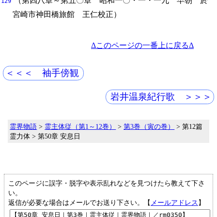
（第四八章～第五〇章 昭和一〇・一・一九 早朝 於
129
宮崎市神田橋旅館 王仁校正）
Δこのページの一番上に戻るΔ
＜＜＜ 袖手傍観
岩井温泉紀行歌 ＞＞＞
霊界物語
>
霊主体従（第1～12巻）
>
第3巻（寅の巻）
> 第12篇
霊力体 > 第50章 安息日
このページに誤字・脱字や表示乱れなどを見つけたら教えて下さ
い。
返信が必要な場合はメールでお送り下さい。【
メールアドレス
】