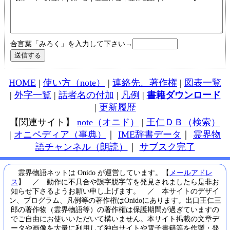
合言葉「みろく」を入力して下さい→
HOME
|
使い方（note）
|
連絡先、著作権
|
図表一覧
|
外字一覧
|
話者名の付加
|
凡例
|
書籍ダウンロード
|
更新履歴
【関連サイト】
note（オニド）
|
王仁ＤＢ（検索）
|
オニペディア（事典）
｜
IME辞書データ
｜
霊界物
語チャンネル（朗読）
｜
サブスク完了
霊界物語ネットは Onido が運営しています。【
メールアドレ
ス
】 ／ 動作に不具合や誤字脱字等を発見されましたら是非お
知らせ下さるようお願い申し上げます。 ／ 本サイトのデザイ
ン、プログラム、凡例等の著作権はOnidoにあります。出口王仁三
郎の著作物（霊界物語等）の著作権は保護期間が過ぎていますの
でご自由にお使いいただいて構いません。本サイト掲載の文章デ
ータや画像を大量に利用して独自サイトや電子書籍等を作製・発