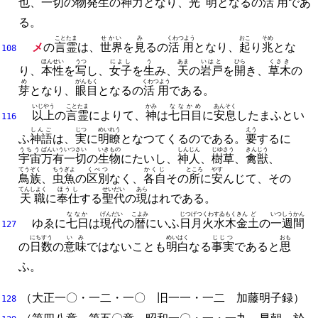
也
、
一切
の
物
発生
の
神力
となり、
光明
となるの
活用
であ
る。
ことたま
せかい
み
くわつよう
おこ
そめ
メ
の
言霊
は、
世界
を
見
るの
活用
となり、
起
り
兆
とな
108
ほんせい
うつ
によし
う
あま
いはと
ひら
くさき
り、
本性
を
写
し、
女子
を
生
み、
天
の
岩戸
を
開
き、
草木
の
め
がんもく
くわつよう
芽
となり、
眼目
となるの
活用
である。
いじやう
ことたま
かみ
ななかめ
あんそく
以上
の
言霊
によりて、
神
は
七日目
に
安息
したまふとい
116
しんご
じつ
めいれう
えう
ふ
神語
は、
実
に
明瞭
となつてくるのである。
要
するに
うちう
ばんいう
いつさい
いきもの
しんじん
じゆさう
きんじう
宇宙
万有
一切
の
生物
にたいし、
神人
、
樹草
、
禽獣
、
てうぞく
ちうぎよ
くべつ
かくじ
ところ
やす
鳥族
、
虫魚
の
区別
なく、
各自
その
所
に
安
んじて、
その
てんしよく
ほうし
せいだい
あら
天職
に
奉仕
する
聖代
の
現
はれである。
ななか
げんだい
こよみ
じつ
げつ
くわ
すゐ
もく
きん
ど
いつ
しうかん
ゆゑに
七日
は
現代
の
暦
にいふ
日
月
火
水
木
金
土
の
一
週間
127
にちすう
いみ
めいはく
じじつ
おも
の
日数
の
意味
ではないことも
明白
なる
事実
であると
思
ふ。
（
大正一〇・一二・一〇
旧一一・一二
加藤明子
録）
128