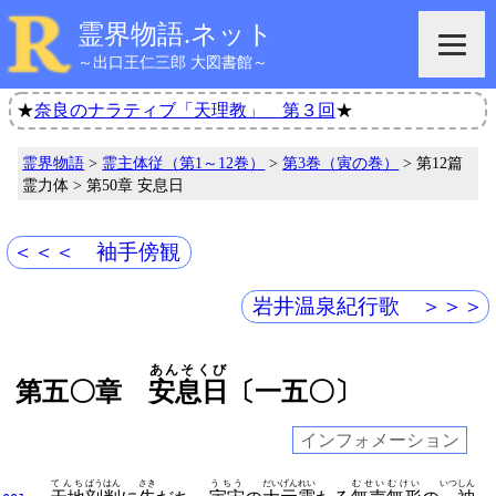
霊界物語.ネット
～出口王仁三郎 大図書館～
★
奈良のナラティブ「天理教」 第３回
★
霊界物語
>
霊主体従（第1～12巻）
>
第3巻（寅の巻）
> 第12篇
霊力体 > 第50章 安息日
＜＜＜ 袖手傍観
岩井温泉紀行歌 ＞＞＞
あんそくび
第五〇章
安息日
〔一五〇〕
インフォメーション
てんち
ばうはん
さき
うちう
だいげんれい
むせい
むけい
いつしん