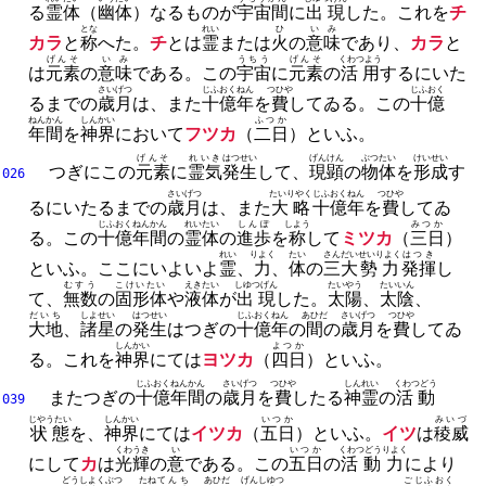
る
霊体
（
幽体
）なるものが
宇宙間
に
出現
した。
これを
チ
とな
れい
ひ
いみ
カラ
と
称
へた。
チ
とは
霊
または
火
の
意味
であり、
カラ
と
げんそ
いみ
うちう
げんそ
くわつよう
は
元素
の
意味
である。
この
宇宙
に
元素
の
活用
するにいた
さいげつ
じふおく
ねん
つひや
じふおく
るまでの
歳月
は、
また
十億
年
を
費
してゐる。
この
十億
ねんかん
しんかい
ふつか
年間
を
神界
において
フツカ
（
二日
）といふ。
げんそ
れいき
はつせい
げんけん
ぶつたい
けいせい
つぎにこの
元素
に
霊気
発生
して、
現顕
の
物体
を
形成
す
026
さいげつ
たいりやく
じふおく
ねん
つひや
るにいたるまでの
歳月
は、
また
大略
十億
年
を
費
してゐ
じふおく
ねんかん
れいたい
しんぽ
しよう
みつか
る。
この
十億
年間
の
霊体
の
進歩
を
称
して
ミツカ
（
三日
）
れい
りよく
たい
さんだい
せいりよく
はつき
といふ。
ここにいよいよ
霊
、
力
、
体
の
三大
勢力
発揮
し
むすう
こけいたい
えきたい
しゆつげん
たいやう
たいいん
て、
無数
の
固形体
や
液体
が
出現
した。
太陽
、
太陰
、
だいち
しよせい
はつせい
じふおく
ねん
あひだ
さいげつ
つひや
大地
、
諸星
の
発生
はつぎの
十億
年
の
間
の
歳月
を
費
してゐ
しんかい
よつか
る。
これを
神界
にては
ヨツカ
（
四日
）といふ。
じふおく
ねんかん
さいげつ
つひや
しんれい
くわつどう
またつぎの
十億
年間
の
歳月
を
費
したる
神霊
の
活動
039
じやうたい
しんかい
いつか
みいづ
状態
を、
神界
にては
イツカ
（
五日
）といふ。
イツ
は
稜威
くわうき
い
いつか
くわつどうりよく
にして
カ
は
光輝
の
意
である。
この
五日
の
活動力
により
どうしよくぶつ
たね
てんち
あひだ
げんしゆつ
ごじふおく