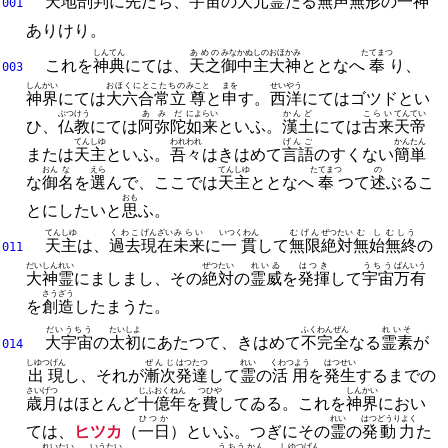
天地
剖判
に
先
だち、
宇宙
の
大元霊
たる
無声
無形
の
一神
001
ありけり。
しんてん
あめの
みなかぬしの
おほかみ
たてまつ
これを
神典
にては、
天之
御中主
大神
ととなへ
奉
り、
003
しんかい
おほくにとこたちの
みこと
まを
せいやう
神界
にては
大六合常立
尊
と
申
す。
西洋
にてはゴツドとい
ぶつけう
あみだ
によらい
かんど
こらい
てんてい
ひ、
仏教
にては
阿弥陀
如来
といふ。
漢土
にては
古来
天帝
てんしゆ
われわれ
げんご
かんたん
または
天主
といふ。
吾々
はきはめて
言語
のすくない
簡単
おん
な
えら
てんしゆ
たてまつ
の
な
御
名
を
選
んで、
ここでは
天主
ととなへ
奉
つて
述
ぶるこ
おも
とにしたいと
思
ふ。
てんしゆ
くわこ
げんざい
みらい
いつくわん
むげん
ぜつたい
むし
むしう
天主
は、
過去
現在
未来
に
一貫
して
無限
絶対
無始
無終
の
011
だいしんれい
ぜつたい
れいゐ
はつき
うちう
ばんいう
大神霊
にましまし、
その
絶対
の
霊威
を
発揮
して
宇宙
万有
さうざう
を
創造
したまうた。
だいうちう
たいしよ
ふくわんぜん
れいそ
大宇宙
の
太初
にあたつて、
きはめて
不完全
なる
霊素
が
014
しゆつげん
ぜんじ
はつたつ
れい
くわつよう
はつせい
出現
し、
それが
漸次
発達
して
霊
の
活用
を
発生
するまでの
さいげつ
じふおく
ねん
つひや
しんかい
歳月
はほとんど
十億
年
を
費
してゐる。
これを
神界
におい
ひつか
れい
はつどうりよく
ては、
ヒツカ
（
一日
）といふ。
つぎにその
霊
の
発動力
た
れいたい
いうたい
うちうかん
しゆつげん