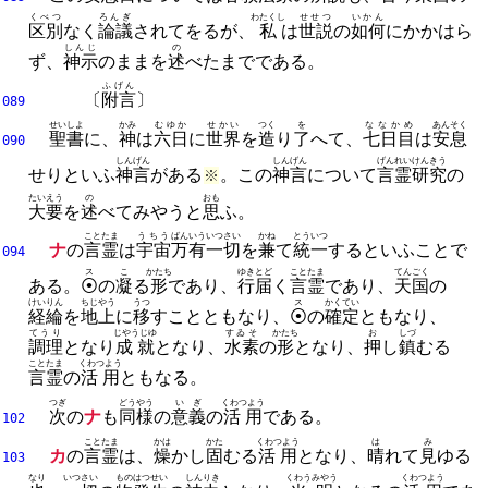
くべつ
ろんぎ
わたくし
せせつ
いかん
区別
なく
論議
されてをるが、
私
は
世説
の
如何
にかかはら
しんじ
の
ず、
神示
のままを
述
べたまでである。
ふげん
〔
附言
〕
089
せいしよ
かみ
むゆか
せかい
つく
を
ななかめ
あんそく
聖書
に、
神
は
六日
に
世界
を
造
り
了
へて、
七日目
は
安息
090
しんげん
しんげん
げんれい
けんきう
せりといふ
神言
がある
。
この
神言
について
言霊
研究
の
※
たいえう
の
おも
大要
を
述
べてみやうと
思
ふ。
ことたま
うちう
ばんいう
いつさい
かね
とういつ
ナ
の
言霊
は
宇宙
万有
一切
を
兼
て
統一
するといふことで
094
ス
こ
かたち
ゆきとど
ことたま
てんごく
ある。
⦿
の
凝
る
形
であり、
行届
く
言霊
であり、
天国
の
けいりん
ちじやう
うつ
ス
かくてい
経綸
を
地上
に
移
すことともなり、
⦿
の
確定
ともなり、
てうり
じやうじゆ
すゐそ
かたち
お
しづ
調理
となり
成就
となり、
水素
の
形
となり、
押
し
鎮
むる
ことたま
くわつよう
言霊
の
活用
ともなる。
つぎ
どうやう
いぎ
くわつよう
次
の
ナ
も
同様
の
意義
の
活用
である。
102
ことたま
かは
かた
くわつよう
は
み
カ
の
言霊
は、
燥
かし
固
むる
活用
となり、
晴
れて
見
ゆる
103
なり
いつさい
もの
はつせい
しんりき
くわうみやう
くわつよう