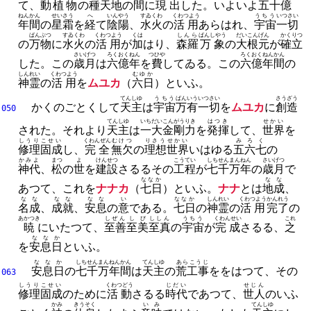
て、
動植物
の
種
天地
の
間
に
現出
した。
いよいよ
五十億
ねんかん
せいさう
へ
いんやう
すゐくわ
くわつよう
うちう
いつさい
年間
の
星霜
を
経
て
陰陽
、
水火
の
活用
あらはれ、
宇宙
一切
ばんぶつ
すゐくわ
くわつよう
くは
しんら
ばんしやう
だいこんげん
かくりつ
の
万物
に
水火
の
活用
が
加
はり、
森羅
万象
の
大根元
が
確立
さいげつ
ろくおく
ねん
つひや
ろくおく
ねんかん
した。
この
歳月
は
六億
年
を
費
してゐる。
この
六億
年間
の
しんれい
くわつよう
むゆか
神霊
の
活用
を
ムユカ
（
六日
）といふ。
てんしゆ
うちう
ばんいう
いつさい
さうざう
かくのごとくして
天主
は
宇宙
万有
一切
を
ムユカ
に
創造
050
てんしゆ
いちだい
こんがうりき
はつき
せかい
された。
それより
天主
は
一大
金剛力
を
発揮
して、
世界
を
しうり
こせい
くわんぜん
むけつ
りさう
せかい
みろく
修理
固成
し、
完全
無欠
の
理想
世界
いはゆる
五六七
の
かみよ
まつ
よ
けんせつ
こうてい
しちせんまん
ねん
さいげつ
神代
、
松
の
世
を
建設
さるるその
工程
が
七千万
年
の
歳月
で
ななか
なな
あつて、
これを
ナナカ
（
七日
）といふ。
ナナ
とは
地成
、
なな
なな
なな
い
ななか
しんれい
くわつよう
かんれう
名成
、
成就
、
安息
の
意
である。
七日
の
神霊
の
活用
完了
の
あかつき
しぜん
しび
ししん
うちう
くわんせい
これ
暁
にいたつて、
至善
至美
至真
の
宇宙
が
完成
さるる、
之
ななか
を
安息日
といふ。
ななか
しちせんまん
ねんかん
てんしゆ
あらこうじ
安息日
の
七千万
年間
は
天主
の
荒工事
ををはつて、
その
063
しうり
こせい
くわつどう
じだい
せじん
修理
固成
のために
活動
さるる
時代
であつて、
世人
のいふ
かみ
きうそく
いみ
てんしゆ