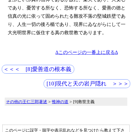
であり、
憂苦する所なく、
恐怖する所なく、
愛善の徳と
信真の光に依って固められたる難攻不落の堅城鉄壁であ
り、
人生一切の後ろ楯であり、
現界にゐながらにして一
大光明世界に仮住する真の救世教であります。
Δこのページの一番上に戻るΔ
＜＜＜ [8]愛善道の根本義
[10]現代と天の岩戸隠れ ＞＞＞
その他の王仁三郎著述
>
惟神の道
> [9]救世主義
このページに誤字・脱字や表示乱れなどを見つけたら教えて下さ