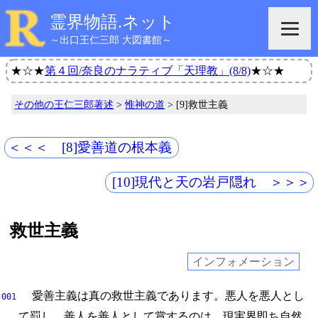
霊界物語.ネット
～出口王仁三郎 大図書館～
★☆★
第４回/奈良のナラティブ「天理教」(8/8)
★☆★
その他の王仁三郎著述
>
惟神の道
> [9]救世主義
＜＜＜ [8]愛善道の根本義
[10]現代と天の岩戸隠れ ＞＞＞
救世主義
インフォメーション
愛善主義は真の救世主義であります。
悪人を悪人とし
001
て罰し、
善人を善人として賞するのは、
現実界即ち自然