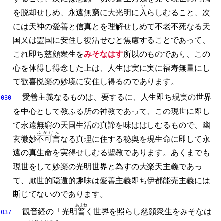
い
を脱却せしめ、
永遠無窮に大光明に
入
らしむること、
次
には天神の愛善と信真とを理解せしめて不老不死なる天
国又は霊国に安住し復活せむと焦慮することであって、
これ即ち慈顔衆生を
みそなはす
所以のものであり、
この
心を体得し得念した上は、
人生は実に実に福寿無量にし
て歓喜悦楽の妙境に安住し得るのであります。
愛善主義なるものは、
要するに、
人生即ち現実の世界
030
を中心として教ふる所の神教であって、
この現世に即し
て永遠無窮の天国生活の真諦を味ははしむるもので、
幽
ふかげん
玄微妙
不可言
なる真理に住する秘奥を現生命に即して永
遠の真生命を実得せしむる聖教であります。
あくまでも
現世をして妙楽の光明世界と為すの大楽天主義であっ
て、
厭世的隠遁的趣味は愛善主義即ち伊都能売主義には
断じてないのであります。
あまね
観音経の「光明
普
く世界を照らし慈顔衆生をみそなは
037