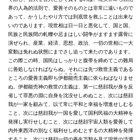
界の人為的法則で、
愛善そのものとは非常に遠いもので
あって、
かうしたやり方では到底世を救ふことは出来な
いのであります。
現世相は日一日と悪化して、
国と国、
民族と民族間の軋轢や忌まはしい闘争がますます露骨に
演ぜられ、
産業、
経済、
思想、
政治、
一切の世相に一大
変動は免れぬ状態にまでさし迫って来たのであります。
この際この時、
国民はしっかりと腹帯を締めてこの難局
に善処しなければならぬ。
それには先づ救世主義である
いづのめ
ところの愛善主義即ち
伊都能売
主義に依らねばなりませ
ぬ。
伊都能売神の救世の主義は、
第一に慈顔我が身を反
省して罪悪の淵に自身を沈没せしめぬこと、
次には慈顔
我が一家を顧みて、
以て常に平和と幸福を増進せしむる
こと、
次には慈顔我が一国を愛して国利民福の大精神を
発揮し実行せしむこと、
次には慈顔宇宙人類を愛善して
内外東西洋の別なく福利せしめむとするの大精神を発揮
すること、
次には慈顔一切の蒼生万類を見て現世の汚濁