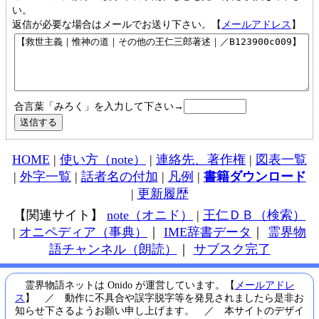
い。
返信が必要な場合はメールでお送り下さい。【
メールアドレス
】
合言葉「みろく」を入力して下さい→
HOME
|
使い方（note）
|
連絡先、著作権
|
図表一覧
|
外字一覧
|
話者名の付加
|
凡例
|
書籍ダウンロード
|
更新履歴
【関連サイト】
note（オニド）
|
王仁ＤＢ（検索）
|
オニペディア（事典）
｜
IME辞書データ
｜
霊界物
語チャンネル（朗読）
｜
サブスク完了
霊界物語ネットは Onido が運営しています。【
メールアドレ
ス
】 ／ 動作に不具合や誤字脱字等を発見されましたら是非お
知らせ下さるようお願い申し上げます。 ／ 本サイトのデザイ