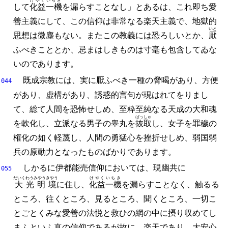
けやくいちき
して
化益一機
を漏らすことなし」とあるは、
これ即ち愛
善主義にして、
この信仰は非常なる楽天主義で、
地獄的
いと
思想は微塵もない。
またこの教義には恐ろしいとか、
厭
ふべきこととか、
忌まはしきものは寸毫も包含してゐな
いのであります。
既成宗教には、
実に厭ふべき一種の脅喝があり、
方便
044
があり、
虚構があり、
誘惑的言句が現はれてをりまし
て、
総て人間を恐怖せしめ、
至粋至純なる天成の大和魂
ばっしゅ
を軟化し、
立派なる男子の睾丸を
抜取
し、
女子を罪穢の
権化の如く軽蔑し、
人間の勇猛心を挫折せしめ、
弱国弱
兵の原動力となったものばかりであります。
しかるに伊都能売信仰においては、
現幽共に
055
だいくわうみやうきやう
けやくいちき
大光明境
に住し、
化益一機
を漏らすことなく、
触るる
ところ、
往くところ、
見るところ、
聞くところ、
一切こ
とごとくみな愛善の法悦と救ひの網の中に摂り収めてし
まふといふ真の信仰であるが故に、
楽天であり、
大安心