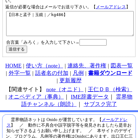
い。
返信が必要な場合はメールでお送り下さい。【
メールアドレス
】
合言葉「みろく」を入力して下さい→
HOME
|
使い方（note）
|
連絡先、著作権
|
図表一覧
|
外字一覧
|
話者名の付加
|
凡例
|
書籍ダウンロード
|
更新履歴
【関連サイト】
note（オニド）
|
王仁ＤＢ（検索）
|
オニペディア（事典）
｜
IME辞書データ
｜
霊界物
語チャンネル（朗読）
｜
サブスク完了
霊界物語ネットは Onido が運営しています。【
メールアドレ
ス
】 ／ 動作に不具合や誤字脱字等を発見されましたら是非お
知らせ下さるようお願い申し上げます。 ／ 本サイトのデザイ
ン、プログラム、凡例等の著作権はOnidoにあります。出口王仁三