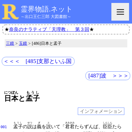
霊界物語.ネット
～出口王仁三郎 大図書館～
★
奈良のナラティブ「天理教」 第３回
★
三鏡
>
玉鏡
> [486]日本と孟子
＜＜＜ [485]支那といふ国
[487]波 ＞＞＞
につぽん
もうし
日本
と
孟子
インフォメーション
もうし
せつ
ぎ
と
きみ
きみ
しん
しん
孟子
の
説
は
義
を
説
いて「
君
君
たらずんば、
臣
臣
たら
001