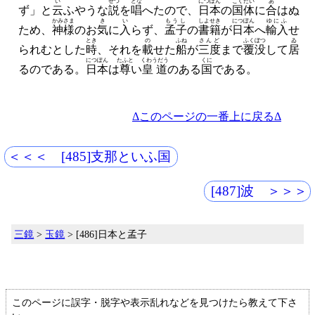
い
せつ
とな
につぽん
こくたい
あ
ず」と
云
ふやうな
説
を
唱
へたので、
日本
の
国体
に
合
はぬ
かみさま
き
い
もうし
しよせき
につぽん
ゆにふ
ため、
神様
のお
気
に
入
らず、
孟子
の
書籍
が
日本
へ
輸入
せ
とき
の
ふね
さんど
ふくぼつ
ゐ
られむとした
時
、
それを
載
せた
船
が
三度
まで
覆没
して
居
につぽん
たふと
くわうだう
くに
るのである。
日本
は
尊
い
皇道
のある
国
である。
Δこのページの一番上に戻るΔ
＜＜＜ [485]支那といふ国
[487]波 ＞＞＞
三鏡
>
玉鏡
> [486]日本と孟子
このページに誤字・脱字や表示乱れなどを見つけたら教えて下さ