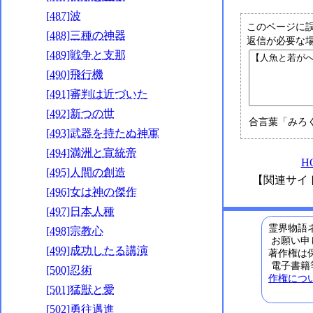
[487]波
このページに
[488]三種の神器
返信が必要な
[489]戦争と支那
[490]飛行機
[491]審判は近づいた
[492]新つの世
合言葉「みろ
[493]武器を持たぬ神軍
[494]満洲と宣統帝
H
[495]人間の創造
【関連サイ
[496]女は神の傑作
[497]日本人種
霊界物語ネ
[498]宗教心
お願い申
[499]成功したる講演
著作権は
電子書籍
[500]忍術
作権につ
[501]猛獣と愛
[502]勇往邁進