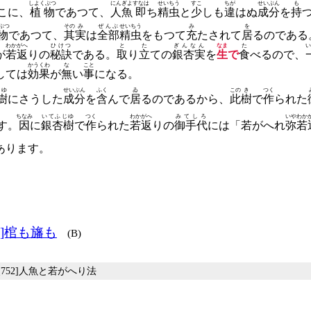
しよくぶつ
にんぎよ
すなは
せいちう
すこ
ちが
せいぶん
も
こに、
植物
であつて、
人魚
即
ち
精虫
と
少
しも
違
はぬ
成分
を
持
ぶつ
その
み
ぜんぶ
せいちう
み
を
物
であつて、
其
実
は
全部
精虫
をもつて
充
たされて
居
るのである
わかがへ
ひけつ
と
た
ぎんなん
なま
た
い
が
若返
りの
秘訣
である。
取
り
立
ての
銀杏実
を
生
で
食
べるので、
かうくわ
な
こと
しては
効果
が
無
い
事
になる。
じゆ
せいぶん
ふく
ゐ
この
き
つく
樹
にさうした
成分
を
含
んで
居
るのであるから、
此
樹
で
作
られた
ちなみ
いてふじゆ
つく
わかがへ
みてしろ
いや
わか
す。
因
に
銀杏樹
で
作
られた
若返
りの
御手代
には「若がへれ
弥
若
あります。
1]棺も旛も
(B)
 [752]人魚と若がへり法