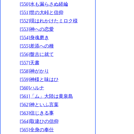
[550]水も漏らさぬ経綸
[551]世の大峠と信仰
[552]現はれかけたミロク様
[553]神への恋愛
[554]身魂磨き
[555]差添への種
[556]盤古に就て
[557]天書
[558]神がかり
[559]神様と味はひ
[560]ハルナ
[561]「ム」大陸は黄泉島
[562]神といふ言葉
[563]信じきる事
[564]取違ひの信仰
[565]全身の奉仕