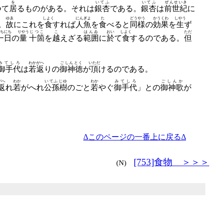
を
いてふ
いてふ
ぜんせいき
つて
居
るものがある。
それは
銀杏
である。
銀杏
は
前世紀
に
ゆゑ
しよく
にんぎよ
た
どうやう
かうくわ
しやう
。
故
にこれを
食
すれば
人魚
を
食
べると
同様
の
効果
を
生
ず
ちにち
りやう
じつこ
こ
はんゐ
おい
しよく
ただ
一日
の
量
十箇
を
越
えざる
範囲
に
於
て
食
するのである。
但
みてしろ
わかがへ
ごしんとく
いただ
御手代
は
若返
りの
御神徳
が
頂
けるのである。
がへ
わか
いてふじゆ
わか
みてしろ
ごしんか
返
れ
若
がへれ
公孫樹
のごと
若
やぐ
御手代
」との
御神歌
が
Δこのページの一番上に戻るΔ
[753]食物 ＞＞＞
(N)