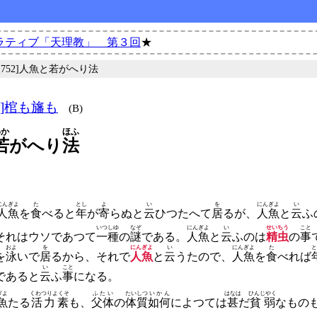
ラティブ「天理教」 第３回
★
 [752]人魚と若がへり法
1]棺も旛も
(B)
わか
ほふ
若
がへり
法
にんぎよ
た
とし
よ
い
を
にんぎよ
い
人魚
を
食
べると
年
が
寄
らぬと
云
ひつたへて
居
るが、
人魚
と
云
ふ
いつしゆ
なぞ
にんぎよ
い
せいちう
こと
それはウソであつて
一種
の
謎
である。
人魚
と
云
ふのは
精虫
の
事
およ
を
にんぎよ
い
にんぎよ
た
と
を
泳
いで
居
るから、
それで
人魚
と
云
うたので、
人魚
を
食
べれば
い
こと
であると
云
ふ
事
になる。
ぎよ
くわつりよくそ
ふたい
たいしつ
いかん
はなは
ひんじやく
魚
たる
活力素
も、
父体
の
体質
如何
によつては
甚
だ
貧弱
なもの