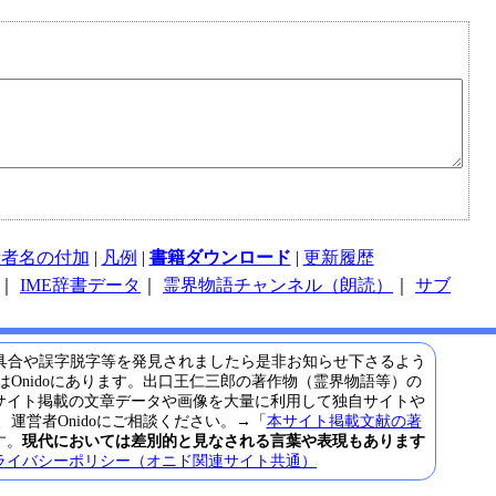
話者名の付加
|
凡例
|
書籍ダウンロード
|
更新履歴
｜
IME辞書データ
｜
霊界物語チャンネル（朗読）
｜
サブ
具合や誤字脱字等を発見されましたら是非お知らせ下さるよう
Onidoにあります。出口王仁三郎の著作物（霊界物語等）の
サイト掲載の文章データや画像を大量に利用して独自サイトや
営者Onidoにご相談ください。→「
本サイト掲載文献の著
す。
現代においては差別的と見なされる言葉や表現もあります
ライバシーポリシー（オニド関連サイト共通）