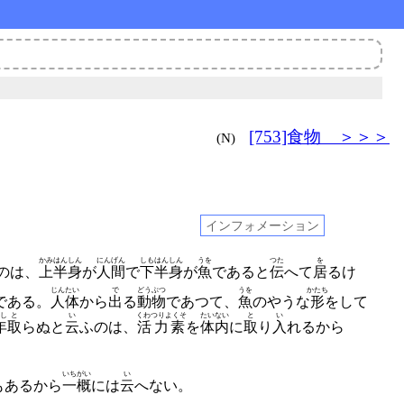
[753]食物 ＞＞＞
(N)
インフォメーション
かみはんしん
にんげん
しもはんしん
うを
つた
を
のは、
上半身
が
人間
で
下半身
が
魚
であると
伝
へて
居
るけ
じんたい
で
どうぶつ
うを
かたち
である。
人体
から
出
る
動物
であつて、
魚
のやうな
形
をして
し
と
い
くわつりよくそ
たいない
と
い
年
取
らぬと
云
ふのは、
活力素
を
体内
に
取
り
入
れるから
いちがい
い
もあるから
一概
には
云
へない。