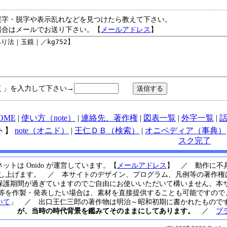
誤字・脱字や表示乱れなどを見つけたら教えて下さい。
場合はメールでお送り下さい。【
メールアドレス
】
く」を入力して下さい→
OME
|
使い方（note）
|
連絡先、著作権
|
図表一覧
|
外字一覧
|
ト】
note（オニド）
|
王仁ＤＢ（検索）
|
オニペディア（事典）
スク完了
ットは Onido が運営しています。【
メールアドレス
】 ／ 動作に不
し上げます。 ／ 本サイトのデザイン、プログラム、凡例等の著作権は
保護期間が過ぎていますのでご自由にお使いいただいて構いません。本
等を作製・発表したい場合は、素材を直接提供することも可能ですので、運
いて
」 ／ 出口王仁三郎の著作物は明治～昭和初期に書かれたもので
が、当時の時代背景を鑑みてそのままにしてあります。
／
プ