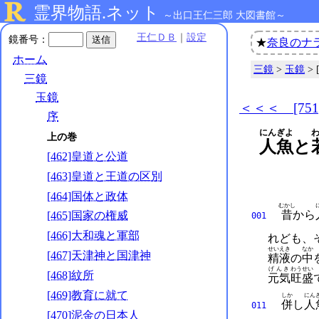
霊界物語.ネット
～出口王仁三郎 大図書館～
王仁ＤＢ
｜
設定
鏡番号：
★
奈良のナ
ホーム
三鏡
>
玉鏡
>
三鏡
玉鏡
＜＜＜ [75
序
にんぎよ
上の巻
人魚
と
[462]皇道と公道
[463]皇道と王道の区別
[464]国体と政体
むかし
昔
から
[465]国家の権威
001
[466]大和魂と軍部
れども、
せいえき
なか
[467]天津神と国津神
精液
の
中
げんき
わうせい
[468]紋所
元気
旺盛
[469]教育に就て
しか
にん
併
し
人
011
[470]泥金の日本人