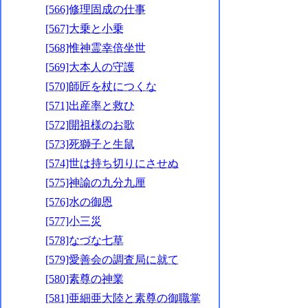
[566]修理固成の仕事
[567]大乗と小乗
[568]惟神霊幸倍坐世
[569]大本人の守護
[570]師匠を杖につくな
[571]出産率と救ひ
[572]開祖様のお歌
[573]死獅子と生鼠
[574]世は持ち切りにさせぬ
[575]神諭の九分九厘
[576]水の御恩
[577]小三災
[578]なづな七草
[579]愛善会の調査局に就て
[580]素尊の神業
[581]亜細亜大陸と素尊の御職掌