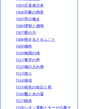
[503]正直者日本
[504]不断の用意
[505]手の働き
[506]理智と感情
[507]愛の力
[508]熱すると云ふこと
[509]個性
[510]無我の境
[511]隻手の声
[512]魂の入れ替
[513]祟り
[514]迷信
[515]祖先の命日と死
[516]瓢と水の藻
[517]樹木
[518]シオン運動とモーゼの裏十