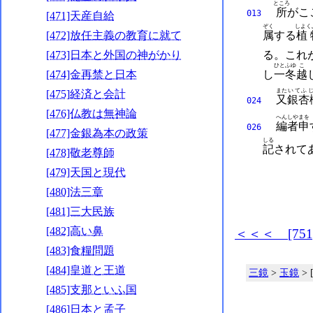
ところ
所
がこ
013
[471]天産自給
ぞく
しよく
属
する
植
[472]放任主義の教育に就て
る。
これ
[473]日本と外国の神がかり
ひとふゆ
こ
し
一冬
越
[474]金再禁と日本
また
いてふ
[475]経済と会計
又
銀杏
024
[476]仏教は無神論
へんしや
まを
編者
申
026
[477]金銀為本の政策
しる
記
されて
[478]敬老尊師
[479]天国と現代
[480]法三章
[481]三大民族
[482]高い鼻
＜＜＜ [75
[483]食糧問題
[484]皇道と王道
三鏡
>
玉鏡
>
[485]支那といふ国
[486]日本と孟子