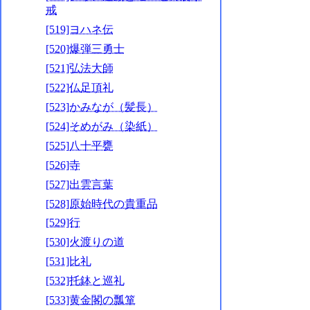
戒
[519]ヨハネ伝
[520]爆弾三勇士
[521]弘法大師
[522]仏足頂礼
[523]かみなが（髪長）
[524]そめがみ（染紙）
[525]八十平甕
[526]寺
[527]出雲言葉
[528]原始時代の貴重品
[529]行
[530]火渡りの道
[531]比礼
[532]托鉢と巡礼
[533]黄金閣の瓢箪