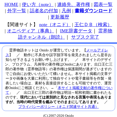
HOME
|
使い方（note）
|
連絡先、著作権
|
図表一覧
|
外字一覧
|
話者名の付加
|
凡例
|
書籍ダウンロード
|
更新履歴
【関連サイト】
note（オニド）
|
王仁ＤＢ（検索）
|
オニペディア（事典）
｜
IME辞書データ
｜
霊界物
語チャンネル（朗読）
｜
サブスク完了
霊界物語ネットは Onido が運営しています。【
メールアドレ
ス
】 ／ 動作に不具合や誤字脱字等を発見されましたら是非お
知らせ下さるようお願い申し上げます。 ／ 本サイトのデザイ
ン、プログラム、凡例等の著作権はOnidoにあります。出口王仁三
郎の著作物（霊界物語等）の著作権は保護期間が過ぎていますの
でご自由にお使いいただいて構いません。本サイト掲載の文章デ
ータや画像を大量に利用して独自サイトや電子書籍等を作製・発
表したい場合は、素材を直接提供することも可能ですので、運営
者Onidoにご相談ください。→「
本サイト掲載文献の著作権につい
て
」 ／ 出口王仁三郎の著作物は明治～昭和初期に書かれたも
のです。
現代においては差別的と見なされる言葉や表現もありま
すが、当時の時代背景を鑑みてそのままにしてあります。
／
プライバシーポリシー（オニド関連サイト共通）
(C) 2007-2026 Onido