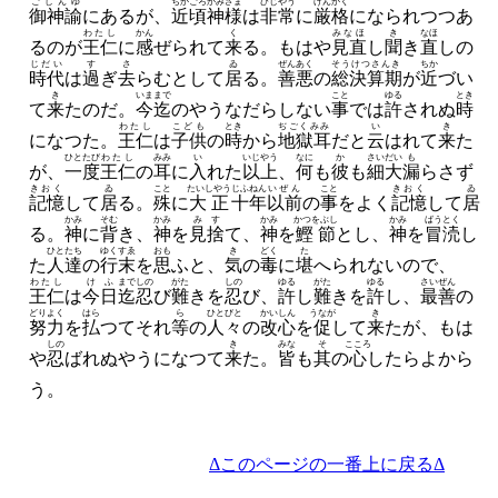
ごしんゆ
ちかごろ
かみさま
ひじやう
げんかく
御神諭
にあるが、
近頃
神様
は
非常
に
厳格
になられつつあ
わたし
かん
く
みなほ
き
なほ
るのが
王仁
に
感
ぜられて
来
る。
もはや
見直
し
聞
き
直
しの
じだい
す
さ
ゐ
ぜんあく
そうけつさんき
ちか
時代
は
過
ぎ
去
らむとして
居
る。
善悪
の
総決算期
が
近
づい
き
いままで
こと
ゆる
とき
て
来
たのだ。
今迄
のやうなだらしない
事
では
許
されぬ
時
わたし
こども
とき
ぢごくみみ
い
き
になつた。
王仁
は
子供
の
時
から
地獄耳
だと
云
はれて
来
た
ひとたび
わたし
みみ
い
いじやう
なに
か
さいだい
も
が、
一度
王仁
の
耳
に
入
れた
以上
、
何
も
彼
も
細大
漏
らさず
きおく
ゐ
こと
たいしやう
じふねん
いぜん
こと
きおく
ゐ
記憶
して
居
る。
殊
に
大正
十年
以前
の
事
をよく
記憶
して
居
かみ
そむ
かみ
みす
かみ
かつをぶし
かみ
ばうとく
る。
神
に
背
き、
神
を
見捨
て、
神
を
鰹節
とし、
神
を
冒涜
し
ひとたち
ゆくすゑ
おも
き
どく
た
た
人達
の
行末
を
思
ふと、
気
の
毒
に
堪
へられないので、
わたし
けふ
まで
しの
がた
しの
ゆる
がた
ゆる
さいぜん
王仁
は
今日
迄
忍
び
難
きを
忍
び、
許
し
難
きを
許
し、
最善
の
どりよく
はら
ら
ひとびと
かいしん
うなが
き
努力
を
払
つてそれ
等
の
人々
の
改心
を
促
して
来
たが、
もは
しの
き
みな
そ
こころ
や
忍
ばれぬやうになつて
来
た。
皆
も
其
の
心
したらよから
う。
Δこのページの一番上に戻るΔ