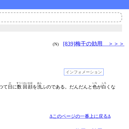
[839]梅干の効用 ＞＞＞
(N)
インフォメーション
ひ
すうくわい
かほ
あら
いろ
しろ
つて
日
に
数回
顔
を
洗
ふのである。
だんだんと
色
が
白
くな
Δこのページの一番上に戻るΔ