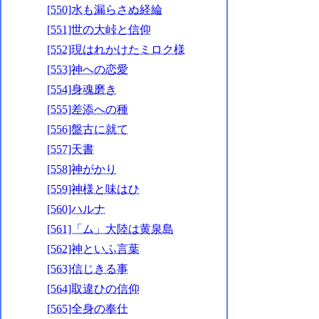
[550]水も漏らさぬ経綸
[551]世の大峠と信仰
[552]現はれかけたミロク様
[553]神への恋愛
[554]身魂磨き
[555]差添への種
[556]盤古に就て
[557]天書
[558]神がかり
[559]神様と味はひ
[560]ハルナ
[561]「ム」大陸は黄泉島
[562]神といふ言葉
[563]信じきる事
[564]取違ひの信仰
[565]全身の奉仕