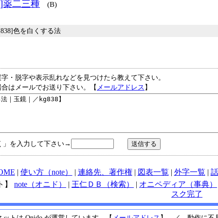
7]薬二三種
(B)
 [838]色を白くする法
誤字・脱字や表示乱れなどを見つけたら教えて下さい。
場合はメールでお送り下さい。【
メールアドレス
】
く」を入力して下さい→
OME
|
使い方（note）
|
連絡先、著作権
|
図表一覧
|
外字一覧
|
ト】
note（オニド）
|
王仁ＤＢ（検索）
|
オニペディア（事典）
スク完了
ットは Onido が運営しています。【
メールアドレス
】 ／ 動作に不