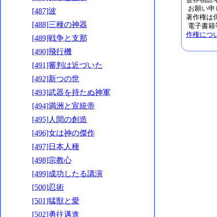
お願い申
[487]波
著作権は
[488]三種の神器
電子書籍
作権につ
[489]戦争と支那
[490]飛行機
[491]審判は近づいた
[492]新つの世
[493]武器を持たぬ神軍
[494]満洲と宣統帝
[495]人間の創造
[496]女は神の傑作
[497]日本人種
[498]宗教心
[499]成功したる講演
[500]忍術
[501]猛獣と愛
[502]勇往邁進