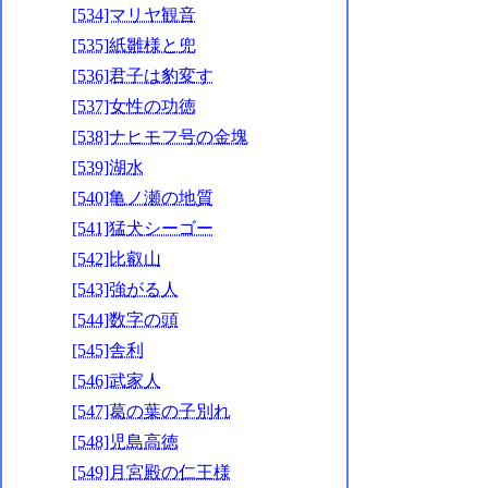
[534]マリヤ観音
[535]紙雛様と兜
[536]君子は豹変す
[537]女性の功徳
[538]ナヒモフ号の金塊
[539]湖水
[540]亀ノ瀬の地質
[541]猛犬シーゴー
[542]比叡山
[543]強がる人
[544]数字の頭
[545]舎利
[546]武家人
[547]葛の葉の子別れ
[548]児島高徳
[549]月宮殿の仁王様