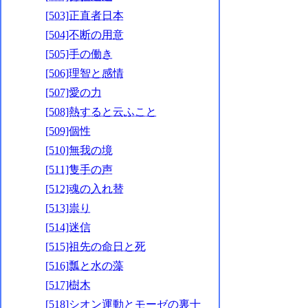
[503]正直者日本
[504]不断の用意
[505]手の働き
[506]理智と感情
[507]愛の力
[508]熱すると云ふこと
[509]個性
[510]無我の境
[511]隻手の声
[512]魂の入れ替
[513]祟り
[514]迷信
[515]祖先の命日と死
[516]瓢と水の藻
[517]樹木
[518]シオン運動とモーゼの裏十