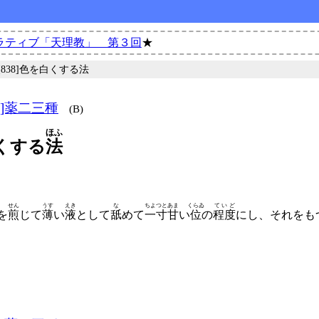
ラティブ「天理教」 第３回
★
 [838]色を白くする法
7]薬二三種
(B)
ほふ
くする
法
せん
うす
えき
な
ちよつと
あま
くらゐ
ていど
を
煎
じて
薄
い
液
として
舐
めて
一寸
甘
い
位
の
程度
にし、
それをも
。