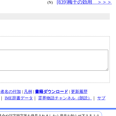
[839]梅干の効用 ＞＞＞
(N)
話者名の付加
|
凡例
|
書籍ダウンロード
|
更新履歴
｜
IME辞書データ
｜
霊界物語チャンネル（朗読）
｜
サブ
具合や誤字脱字等を発見されましたら是非お知らせ下さるよう