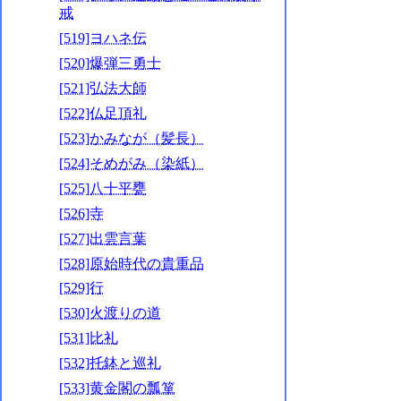
戒
[519]ヨハネ伝
[520]爆弾三勇士
[521]弘法大師
[522]仏足頂礼
[523]かみなが（髪長）
[524]そめがみ（染紙）
[525]八十平甕
[526]寺
[527]出雲言葉
[528]原始時代の貴重品
[529]行
[530]火渡りの道
[531]比礼
[532]托鉢と巡礼
[533]黄金閣の瓢箪