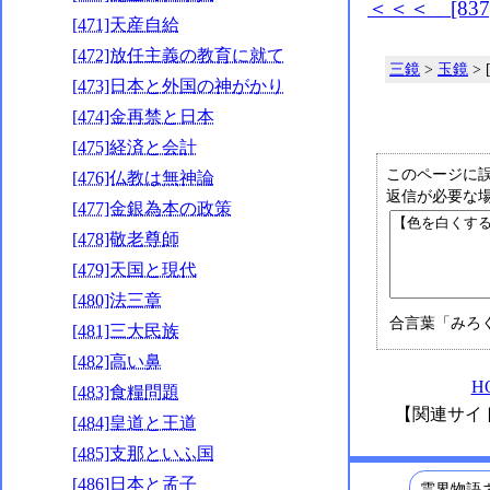
＜＜＜ [83
[471]天産自給
[472]放任主義の教育に就て
三鏡
>
玉鏡
>
[473]日本と外国の神がかり
[474]金再禁と日本
[475]経済と会計
このページに
[476]仏教は無神論
返信が必要な
[477]金銀為本の政策
[478]敬老尊師
[479]天国と現代
[480]法三章
合言葉「みろ
[481]三大民族
[482]高い鼻
H
[483]食糧問題
【関連サイ
[484]皇道と王道
[485]支那といふ国
[486]日本と孟子
霊界物語ネ