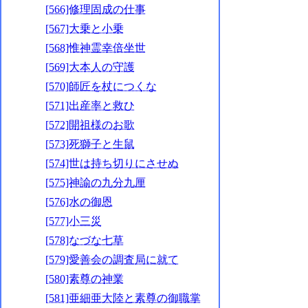
[566]修理固成の仕事
[567]大乗と小乗
[568]惟神霊幸倍坐世
[569]大本人の守護
[570]師匠を杖につくな
[571]出産率と救ひ
[572]開祖様のお歌
[573]死獅子と生鼠
[574]世は持ち切りにさせぬ
[575]神諭の九分九厘
[576]水の御恩
[577]小三災
[578]なづな七草
[579]愛善会の調査局に就て
[580]素尊の神業
[581]亜細亜大陸と素尊の御職掌