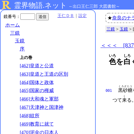
霊界物語.ネット
～出口王仁三郎 大図書館～
王仁ＤＢ
｜
設定
鏡番号：
★
奈良のナ
ホーム
三鏡
>
玉鏡
>
三鏡
玉鏡
＜＜＜ [83
序
いろ
しろ
上の巻
色
を
白
[462]皇道と公道
[463]皇道と王道の区別
[464]国体と政体
くろざたう
黒砂糖
[465]国家の権威
001
く
[466]大和魂と軍部
つて
来
る
[467]天津神と国津神
[468]紋所
[469]教育に就て
[470]泥金の日本人