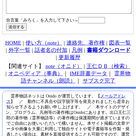
合言葉「みろく」を入力して下さい→
HOME
|
使い方（note）
|
連絡先、著作権
|
図表一覧
|
外字一覧
|
話者名の付加
|
凡例
|
書籍ダウンロード
|
更新履歴
【関連サイト】
note（オニド）
|
王仁ＤＢ（検索）
|
オニペディア（事典）
｜
IME辞書データ
｜
霊界物
語チャンネル（朗読）
｜
サブスク完了
霊界物語ネットは Onido が運営しています。【
メールアドレ
ス
】 ／ 動作に不具合や誤字脱字等を発見されましたら是非お
知らせ下さるようお願い申し上げます。 ／ 本サイトのデザイ
ン、プログラム、凡例等の著作権はOnidoにあります。出口王仁三
郎の著作物（霊界物語等）の著作権は保護期間が過ぎていますの
でご自由にお使いいただいて構いません。本サイト掲載の文章デ
ータや画像を大量に利用して独自サイトや電子書籍等を作製・発
表したい場合は、素材を直接提供することも可能ですので、運営