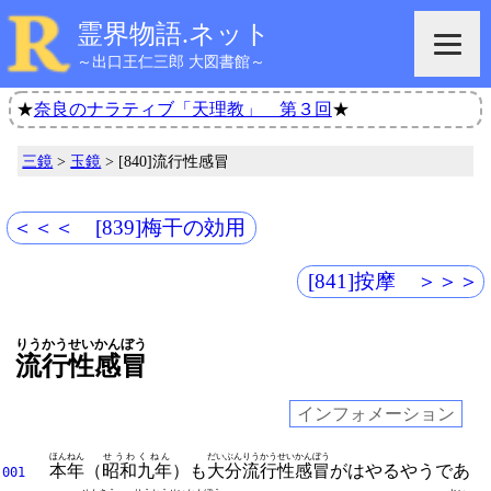
霊界物語.ネット
～出口王仁三郎 大図書館～
★
奈良のナラティブ「天理教」 第３回
★
三鏡
>
玉鏡
> [840]流行性感冒
＜＜＜ [839]梅干の効用
[841]按摩 ＞＞＞
りうかうせい
かんぼう
流行性
感冒
インフォメーション
ほんねん
せうわ
くねん
だいぶん
りうかうせい
かんぼう
本年
（
昭和
九年
）も
大分
流行性
感冒
がはやるやうであ
001