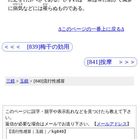
びやうき
かか
に
病気
などには
罹
らぬものである。
Δこのページの一番上に戻るΔ
＜＜＜ [839]梅干の効用
[841]按摩 ＞＞＞
三鏡
>
玉鏡
> [840]流行性感冒
このページに誤字・脱字や表示乱れなどを見つけたら教えて下さ
い。
返信が必要な場合はメールでお送り下さい。【
メールアドレス
】