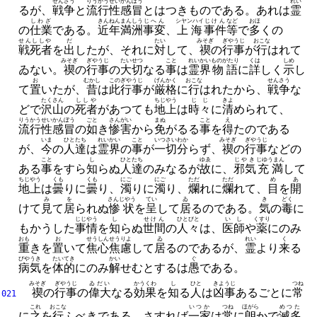
せんさう
りうかうせい
かんぼう
れい
るが、
戦争
と
流行性
感冒
とはつきものである。
あれは
霊
しわざ
きんねん
まんしう
じへん
シヤンハイ
じけん
など
おほ
の
仕業
である。
近年
満洲
事変
、
上海
事件
等
で
多
くの
せんししや
だ
たい
みそぎ
ぎやうじ
おこな
戦死者
を
出
したが、
それに
対
して、
禊
の
行事
が
行
はれて
みそぎ
ぎやうじ
たいせつ
こと
れいかい
ものがたり
くは
しめ
ゐない。
禊
の
行事
の
大切
なる
事
は
霊界
物語
に
詳
しく
示
し
お
むかし
この
ぎやうじ
げんかく
おこな
せんさう
て
置
いたが、
昔
は
此
行事
が
厳格
に
行
はれたから、
戦争
な
たくさん
ししや
ちじやう
じじ
きよ
どで
沢山
の
死者
があつても
地上
は
時々
に
清
められて、
りうかうせい
かんぼう
ごと
さんがい
まぬ
こと
え
流行性
感冒
の
如
き
惨害
から
免
がるる
事
を
得
たのである
いま
ひとたち
れいかい
こと
いつさい
わか
みそぎ
ぎやうじ
が、
今
の
人達
は
霊界
の
事
が
一切
分
らず、
禊
の
行事
などの
こと
し
ひとたち
ゆゑ
じやき
じゆうまん
ある
事
をすら
知
らぬ
人達
のみなるが
故
に、
邪気
充満
して
ちじやう
くも
くも
にご
にご
ただ
ただ
め
あ
地上
は
曇
りに
曇
り、
濁
りに
濁
り、
爛
れに
爛
れて、
目
を
開
み
を
さんじやう
てい
ゐ
き
どく
けて
見
て
居
られぬ
惨状
を
呈
して
居
るのである。
気
の
毒
に
じじやう
し
せけん
ひとびと
いし
くすり
もかうした
事情
を
知
らぬ
世間
の
人々
は、
医師
や
薬
にのみ
おも
お
せうしん
せうりよ
ゐ
れい
く
重
きを
置
いて
焦心
焦慮
して
居
るのであるが、
霊
より
来
る
びやうき
たいてき
かい
ぐ
病気
を
体的
にのみ
解
せむとするは
愚
である。
みそぎ
ぎやうじ
ゐだい
かうくわ
し
ひと
きようじ
つね
禊
の
行事
の
偉大
なる
効果
を
知
る
人
は
凶事
あるごとに
常
021
これ
おこな
いつか
つね
ほがら
めつた
に
之
を
行
ふべきである。
さすれば
一家
は
常
に
朗
かで
滅多