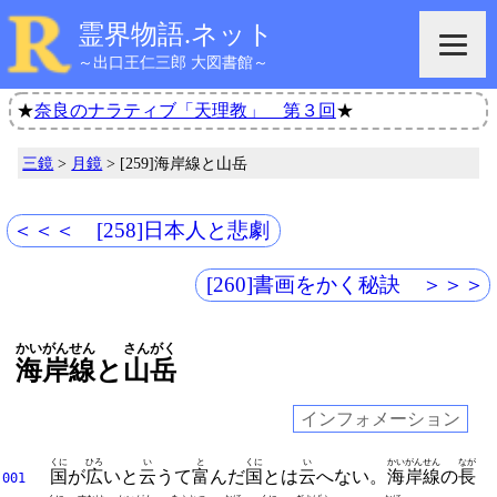
霊界物語.ネット
～出口王仁三郎 大図書館～
★
奈良のナラティブ「天理教」 第３回
★
三鏡
>
月鏡
> [259]海岸線と山岳
＜＜＜ [258]日本人と悲劇
[260]書画をかく秘訣 ＞＞＞
かいがんせん
さんがく
海岸線
と
山岳
インフォメーション
くに
ひろ
い
と
くに
い
かいがんせん
なが
国
が
広
いと
云
うて
富
んだ
国
とは
云
へない。
海岸線
の
長
001