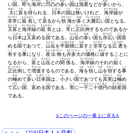
くに
すなは
かいがん
あふとつ
おほ
くに
ぎよげふ
おほ
い
国
、
即
ち
海岸
に
凹凸
の
多
い
国
は
漁業
などが
多
いから、
おほい
とみ
え
にほん
くに
せま
かいがんせん
大
に
富
を
得
られる、
日本
の
国
は
狭
いけれど、
海岸線
が
ひじやう
えんちやう
ゐ
りやうかい
おほ
たいそう
ひろ
くに
非常
に
延長
して
居
るから
領海
が
多
く
大層
広
い
国
となる。
また
とみ
かいがんせん
えんちやう
つね
せいひれい
又
富
と
海岸線
の
延長
とは、
常
に
正比例
するものであるか
にほん
また
と
くに
さんがく
おほ
くに
また
ひろ
くに
と
ら
日本
は
又
富
める
国
である。
山岳
の
多
い
国
も
亦
広
い
国
富
くに
さんがく
へいめんせき
なほ
ひじやう
くわうぼう
める
国
であつて、
山岳
を
平面積
に
直
すと
非常
なる
広袤
を
いう
こと
さんしゆつぶつ
また
ただい
かかく
あたひ
有
する
事
になり、
産出物
も
亦
多大
の
価格
に
値
することに
とみ
さんがく
くわんけい
かいがんせん
ごと
なるから、
富
と
山岳
との
関係
も、
海岸線
のそれの
如
く
せいひれい
ぞうしん
うみ
りやう
やま
りやう
こと
正比例
して
増進
するものである。
海
を
領
し
山
を
領
する
事
きは
おほ
にほんこく
ちい
くに
その
じつ
きは
の
極
めて
多
い
日本国
は、
小
さい
国
であつても
其
実
は
極
め
ひろ
くに
と
くに
じつ
いつせんにじふおくゑん
ざいさんこく
て
広
い
国
、
富
める
国
である。
実
に
一千二十億円
の
財産国
である。
Δこのページの一番上に戻るΔ
＜＜＜ [258]日本人と悲劇