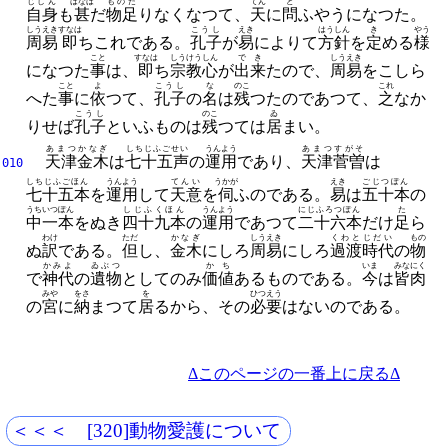
じしん
はなは
ものた
てん
と
自身
も
甚
だ
物足
りなくなつて、
天
に
問
ふやうになつた。
しうえき
すなは
こうし
えき
はうしん
き
やう
周易
即
ちこれである。
孔子
が
易
によりて
方針
を
定
める
様
こと
すなは
しうけうしん
でき
しうえき
になつた
事
は、
即
ち
宗教心
が
出来
たので、
周易
をこしら
こと
よ
こうし
な
のこ
これ
へた
事
に
依
つて、
孔子
の
名
は
残
つたのであつて、
之
なか
こうし
のこ
ゐ
りせば
孔子
といふものは
残
つては
居
まい。
あまつかなぎ
しちじふごせい
うんよう
あまつすがそ
天津金木
は
七十五声
の
運用
であり、
天津菅曽
は
010
しちじふごほん
うんよう
てんい
うかが
えき
ごじつぽん
七十五本
を
運用
して
天意
を
伺
ふのである。
易
は
五十本
の
うち
いつぽん
しじふくほん
うんよう
にじふろつぽん
た
中
一本
をぬき
四十九本
の
運用
であつて
二十六本
だけ
足
ら
わけ
ただ
かなぎ
しうえき
くわと
じだい
もの
ぬ
訳
である。
但
し、
金木
にしろ
周易
にしろ
過渡
時代
の
物
かみよ
ゐぶつ
かち
いま
みな
にく
で
神代
の
遺物
としてのみ
価値
あるものである。
今
は
皆
肉
みや
をさ
を
ひつえう
の
宮
に
納
まつて
居
るから、
その
必要
はないのである。
Δこのページの一番上に戻るΔ
＜＜＜ [320]動物愛護について