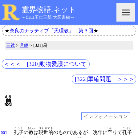
霊界物語.ネット
～出口王仁三郎 大図書館～
★
奈良のナラティブ「天理教」 第３回
★
三鏡
>
月鏡
> [321]易
＜＜＜ [320]動物愛護について
[322]軍縮問題 ＞＞＞
えき
易
インフォメーション
こうし
をしへ
げんせてき
いた
こうし
孔子
の
教
は
現世的
のものであるが、
晩年に
至
りて
孔子
001