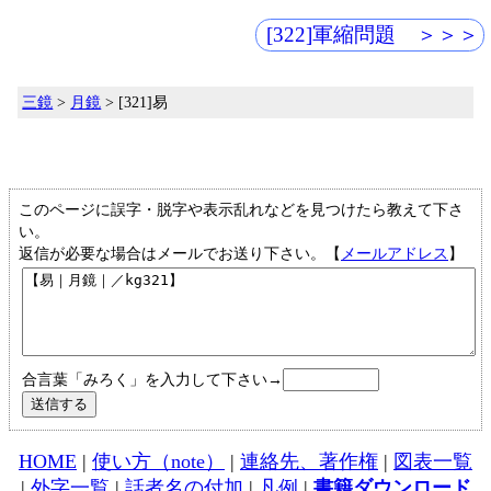
[322]軍縮問題 ＞＞＞
三鏡
>
月鏡
> [321]易
このページに誤字・脱字や表示乱れなどを見つけたら教えて下さ
い。
返信が必要な場合はメールでお送り下さい。【
メールアドレス
】
合言葉「みろく」を入力して下さい→
HOME
|
使い方（note）
|
連絡先、著作権
|
図表一覧
|
外字一覧
|
話者名の付加
|
凡例
|
書籍ダウンロード