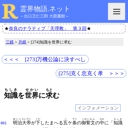
霊界物語.ネット
～出口王仁三郎 大図書館～
★
奈良のナラティブ「天理教」 第３回
★
三鏡
>
月鏡
> [274]知識を世界に求む
＜＜＜ [273]万機公論に決すべし
[275]克く忠克く孝 ＞＞＞
ちしき
せかい
もと
知識
を
世界
に
求
む
インフォメーション
めいじ
たいてい
くだ
ご
でう
ごせいもん
なか
ちしき
明治
大帝
が
下
したまへる
五
ケ
条
の
御誓文
の
中
に「
知識
001