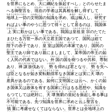
せかい
おほい
かうき
しんき
を
世界
にもとめ、
大
に
綱紀
を
振起
すべし」とのらせたま
ごせいげん
げんざい
がくしや
その
しんさう
かい
え
へる
御聖言
を、
現在
の
学者
は
其
真相
を
解
し
得
ずして
ちきうじやう
いつさい
ぶんめいこく
ちしき
もと
あるひ
ゆにふ
けんきう
地球上
一切
の
文明国
の
知識
を
求
め、
或
は
輸入
し、
研究
す
こと
おも
とくとく
ゐ
わが
こくたい
ればよい
事
のやうに
思
つて
得々
として
居
るのは、
我
国体
じやう
じつ
なげ
こと
わがくに
くわうそ
くわうそう
上
実
に
歎
かはしい
事
である。
我国
は
皇祖
皇宗
のたてた
ばんせいいつけい
てんりつくんしゆこく
こくみん
すべ
まひたる
万世一系
の
天立君主国
であつて、
国民
は
総
て
へいか
せきし
くわうしつ
こくみん
ほんけ
こくみん
陛下
の
赤子
であり、
皇室
は
国民
の
本家
であり、
国民
の
せいしゆ
し
おや
ぼうていこく
ていわう
ごと
聖主
であり
師
であり
親
にましまして、
某帝国
の
帝王
の
如
じんみん
だいへう
ぐわいこく
くに
た
きやうわ
せんせい
く
人民
の
代表
ではない。
外国
の
国
を
樹
つるや
共和
、
専制
ぜんじやう
はうばつ
いきほひ
う
きみ
いきほひ
うしな
あり、
禅譲
放伐
あり、
勢
を
得
れば
君
となり、
勢
を
失
へ
しん
ごと
へんてん
どうえう
つね
こくか
じつ
てんじやう
ば
臣
となるが
如
き
変転
動揺
常
なき
国家
とは
実
に
天壌
の
さい
いか
ぶんめいこく
い
ごと
差異
があるのである。
如何
に
文明国
とは
云
へ、
かくの
如
こくたい
また
せいたい
いう
こくか
おこな
しさう
ちしき
き
国体
又
は
政体
を
有
する
国家
に
行
はるる
思想
や、
知識
を
ぜつたい
てんじやう
むきう
くわうき
しんき
まつ
こと
もつてしては
絶対
に、
天壌
無窮
の
皇紀
を
振起
し
奉
る
事
は
ふかのう
ま
ちしき
せかい
もと
い
せいげん
不可能
である。
先
づ
知識
を
世界
に
求
めと
云
ふ
聖言
を、
しんちよう
かうりよ
せかい
ぜんちきうじやう
慎重
に
考慮
せなくてはならない。
世界
とは
全地球上
の