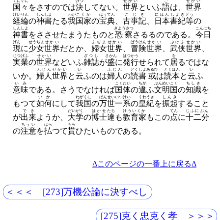
くにぐに
けつ
せかい
ご
せかい
国々
をさすのでは
決
してない。
世界
といふ
語
は、
世界
けいりん
しんしよ
わが
こくか
はうてん
こじき
にほんしよき
とう
経綸
の
神書
たる
我
国家
の
宝典
、
古事記
、
日本書紀
等
の
しんしよ
きようさつ
こんにち
神書
をささせたまうたものと
恐察
さるるのである。
今日
げん
せうぢよ
せかい
ふぢよ
せかい
ばうけん
せかい
ぶけふ
せかい
現
に
少女
世界
だとか、
婦女
世界
、
冒険
世界
、
武侠
世界
、
じつげふ
せかい
ざつし
さかん
はつかう
を
実業
の
世界
などいふ
雑誌
が
盛
に
発行
せられて
居
るではな
ふじん
せかい
い
ふじん
どくしよ
あるひ
とくほん
い
いか。
婦人
世界
と
云
ふのは
婦人
の
読書
或
は
読本
と
云
ふ
いみ
こくたい
ちが
ぶんめいこく
ちしき
意味
である。
さうでなければ
国体
の
違
ふ
文明国
の
知識
を
いか
わがくに
ばんせいいつけい
くわうき
しんき
もつて
如何
にして
我国
の
万世一系
の
皇紀
を
振起
すること
でき
だいがく
はかせ
たち
けういくか
てん
じふにぶん
が
出来
ようか、
大学
の
博士
達
も
教育家
もこの
点
に
十二分
ちうい
はら
もら
の
注意
を
払
つて
貰
ひたいものである。
Δこのページの一番上に戻るΔ
＜＜＜ [273]万機公論に決すべし
[275]克く忠克く孝 ＞＞＞