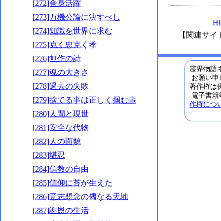
[272]舎身活躍
[273]万機公論に決すべし
H
[274]知識を世界に求む
【関連サイ
[275]克く忠克く孝
[276]無作の詩
霊界物語ネ
[277]魂の大きさ
お願い申
[278]過去の失敗
著作権は
電子書籍
[279]捨てる事は正しく掴む事
作権につ
[280]人間と現世
[281]安全な代物
[282]人の面貌
[283]堪忍
[284]信教の自由
[285]信仰に苔が生えた
[286]意志想念の儘なる天地
[287]謝恩の生活