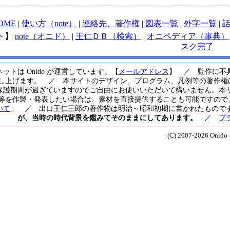
OME
|
使い方（note）
|
連絡先、著作権
|
図表一覧
|
外字一覧
|
ト】
note（オニド）
|
王仁ＤＢ（検索）
|
オニペディア（事典）
スク完了
ットは Onido が運営しています。【
メールアドレス
】 ／ 動作に不
し上げます。 ／ 本サイトのデザイン、プログラム、凡例等の著作権は
保護期間が過ぎていますのでご自由にお使いいただいて構いません。本
等を作製・発表したい場合は、素材を直接提供することも可能ですので、運
いて
」 ／ 出口王仁三郎の著作物は明治～昭和初期に書かれたもので
が、当時の時代背景を鑑みてそのままにしてあります。
／
プ
(C) 2007-2026 Onido