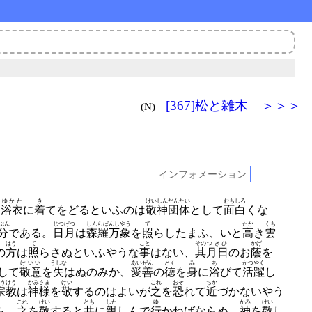
[367]松と雑木 ＞＞＞
(N)
インフォメーション
ゆかた
き
けいしん
だんたい
おもしろ
を
浴衣
に
着
てをどるといふのは
敬神
団体
として
面白
くな
ぶん
じつげつ
しんらばんしやう
て
たか
くも
分
である。
日月
は
森羅万象
を
照
らしたまふ、
いと
高
き
雲
はう
て
こと
その
つきひ
かげ
の
方
は
照
らさぬといふやうな
事
はない、
其
月日
のお
蔭
を
けいい
うしな
あいぜん
とく
み
あ
かつやく
して
敬意
を
失
はぬのみか、
愛善
の
徳
を
身
に
浴
びて
活躍
し
うけう
かみさま
けい
これ
おそ
ちか
宗教
は
神様
を
敬
するのはよいが
之
を
恐
れて
近
づかないやう
これ
けい
とも
した
ゆ
かみ
けい
ら、
之
を
敬
すると
共
に
親
しんで
行
かねばならぬ、
神
を
敬
し