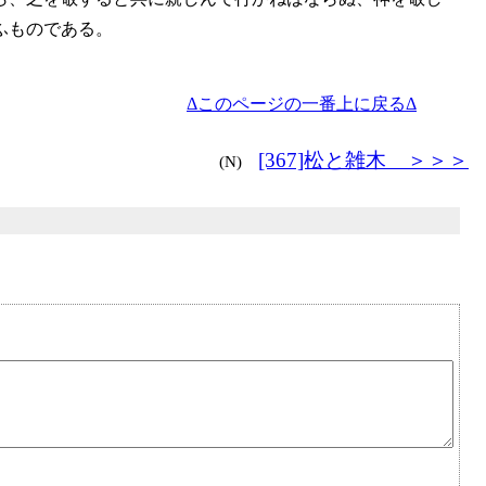
ふものである。
Δこのページの一番上に戻るΔ
[367]松と雑木 ＞＞＞
(N)