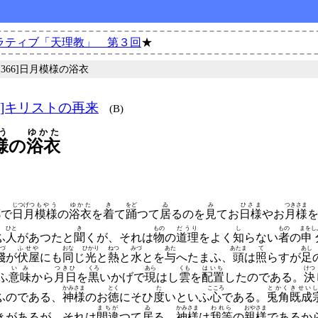
ラティブ「天理教」 第３回
★
 [366]日月模様の浴衣
5]キリストの再来
(B)
う
ゆかた
様
の
浴衣
う
じつげつ
もやう
ゆかた
き
をど
ゐ
み
ひさま
つきさま
郷
で
日月
模様
の
浴衣
を
着
て
踊
つて
居
るのを
見
てお
日様
やお
月様
ひと
き
もの
だうり
し
もの
まをし
ふ
人
があつたと
聞
くが、
それは
物
の
道理
をよく
知
らない
者
の
申
づ
ふせや
おな
ひかり
ねつ
みづ
あた
あたま
て
あし
賤
が
伏屋
にも
同
じ
光
と
熱
と
水
とを
与
へたまふ、
頭
は
照
らすが
足
いみ
つきひ
くろ
あら
くも
はいち
けつ
ふ
意味
から
月日
を
黒
いかげで
現
はし
雲
を
配置
したのである。
決
かみさま
とく
た
こころ
とかく
きせい
し
ふのである、
神様
のお
徳
にそひ
度
いといふ
心
である。
兎角
既成
まちが
ゐ
かみさま
われら
おやさま
きがあるが、
それは
間違
つて
居
る。
神様
は
我等
の
親様
であるか