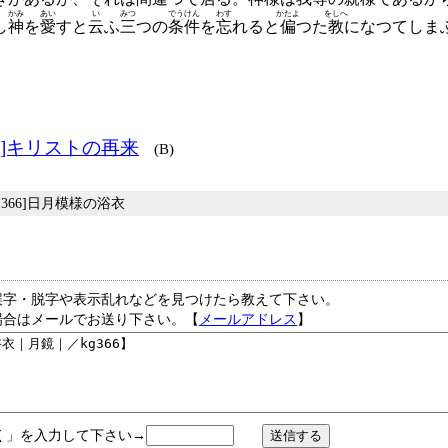
かみ
あい
い
みつ
でうけん
わす
かたよ
をしへ
し
神
を
愛
すと
云
ふ
三
つの
条件
を
忘
れると
偏
つた
教
になつてしま
5]キリストの再来
(B)
 [366]日月模様の浴衣
誤字・脱字や表示乱れなどを見つけたら教えて下さい。
場合はメールでお送り下さい。【
メールアドレス
】
く」を入力して下さい→