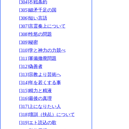
[304]不戦条約
[305]細矛千足の国
[306]短い言語
[307]言霊奏上について
[308]性慾の問題
[309]秘密
[310]学と神力の力競べ
[311]軍備撤廃問題
[312]偽善者
[313]宗教より芸術へ
[314]年を若くする事
[315]精力と精液
[316]最後の真理
[317]上になりたい人
[318]壇訓（扶乩）について
[319]エト読込の歌