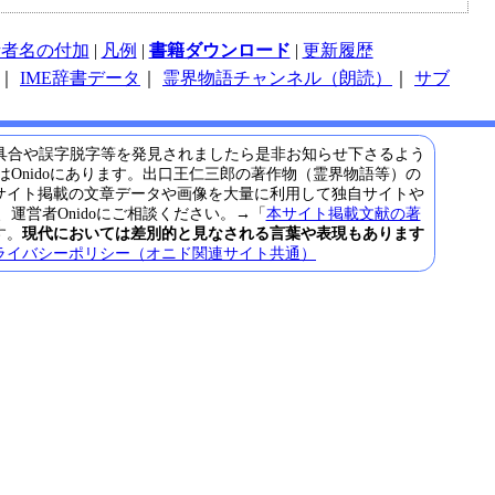
話者名の付加
|
凡例
|
書籍ダウンロード
|
更新履歴
｜
IME辞書データ
｜
霊界物語チャンネル（朗読）
｜
サブ
具合や誤字脱字等を発見されましたら是非お知らせ下さるよう
Onidoにあります。出口王仁三郎の著作物（霊界物語等）の
サイト掲載の文章データや画像を大量に利用して独自サイトや
営者Onidoにご相談ください。→「
本サイト掲載文献の著
す。
現代においては差別的と見なされる言葉や表現もあります
ライバシーポリシー（オニド関連サイト共通）