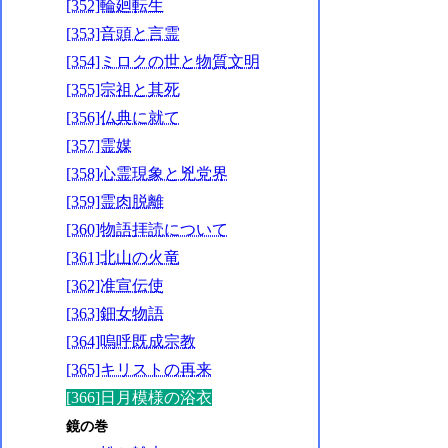
[352]輪廻転生
[353]音頭と言霊
[354]ミロクの世と物質文明
[355]宗祖と其死
[356]仏典に就て
[357]霊媒
[358]心霊現象と兇党界
[359]霊肉脱離
[360]物語拝読について
[361]北山の火竜
[362]准宣伝使
[363]鈿女物語
[364]嗚呼既成宗教
[365]キリストの再来
[366]日月模様の浴衣
鏡の巻