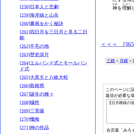
かみ
りかい
[258]日本人と悲劇
神
を
理解
[259]海岸線と山岳
[260]書画をかく秘訣
[261]四日月を三日月と見る二日
酔
＜＜＜ [36
[262]不毛の地
[263]歴史談片
三鏡
>
月鏡
>
[264]エルバンド式とモールバン
ド式
[265]大黒主と八岐大蛇
[266]島根県
このページに
[267]誕生の種々
返信が必要な
[268]犠牲
[269]三菩薩
[270]懺悔
[271]神の作品
合言葉「みろ