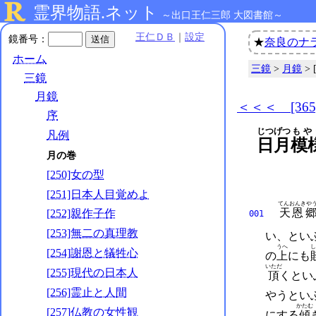
霊界物語.ネット
～出口王仁三郎 大図書館～
王仁ＤＢ
｜
設定
鏡番号：
★
奈良のナ
ホーム
三鏡
>
月鏡
>
三鏡
月鏡
＜＜＜ [36
序
じつげつ
もや
凡例
日月
模
月の巻
[250]女の型
[251]日本人目覚めよ
てんおんきや
天恩
[252]親作子作
001
[253]無二の真理教
い、
とい
うへ
し
[254]謝恩と犠牲心
の
上
にも
いただ
[255]現代の日本人
頂
くとい
[256]霊止と人間
やうとい
かたむ
[257]仏教の女性観
にする
傾