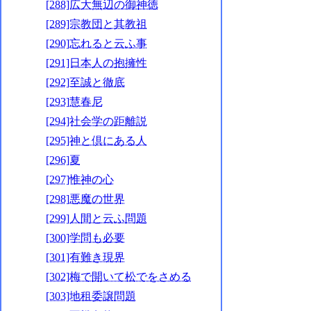
[288]広大無辺の御神徳
[289]宗教団と其教祖
[290]忘れると云ふ事
[291]日本人の抱擁性
[292]至誠と徹底
[293]慧春尼
[294]社会学の距離説
[295]神と倶にある人
[296]夏
[297]惟神の心
[298]悪魔の世界
[299]人間と云ふ問題
[300]学問も必要
[301]有難き現界
[302]梅で開いて松でをさめる
[303]地租委譲問題