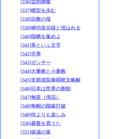
[336]霊的神業
[337]模型を歩む
[338]宗教の母
[339]神功皇后様と現はれる
[340]国栖を集めよ
[341]系といふ文字
[342]天帯
[343]ガンヂー
[344]大乗教と小乗教
[345]支那道院奉唱呪文略解
[346]日本は世界の胞胎
[347]無題（俚謡）
[348]角帽の階級打破
[349]何よりも楽しみ
[350]碁盤を買うた
[351]探湯の釜