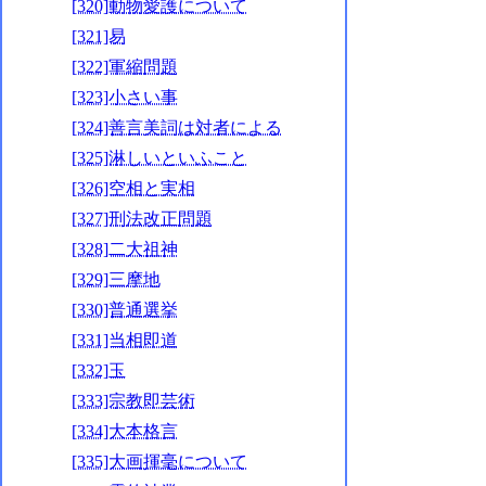
[320]動物愛護について
[321]易
[322]軍縮問題
[323]小さい事
[324]善言美詞は対者による
[325]淋しいといふこと
[326]空相と実相
[327]刑法改正問題
[328]二大祖神
[329]三摩地
[330]普通選挙
[331]当相即道
[332]玉
[333]宗教即芸術
[334]大本格言
[335]大画揮毫について