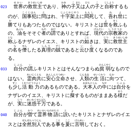
せかい
きうせいしゆ
かみ
こ
また
ひと
こ
じしよう
世界
の
救世主
であり、
神
の
子
又
は
人
の
子
と
自称
するも
023
こくじはん
と
じふじかじやう
もんし
わ
よ
のが、
国事犯
に
問
はれ、
十字架上
に
悶死
して、
吾
れ
世
に
か
よ
すく
勝
てりもあつたものではない。
キリストとは
世
を
救
ふも
あぶら
もの
ゐひ
げんだい
しうけうか
の、
油
をそそぐ
者
の
謂
でありとすれば、
現代
の
宗教家
の
とな
ごと
じつ
きうせいしゆ
称
ふるナザレのイエス、
キリストの
如
きは、
実
に
救世主
な
せん
しんり
ぞく
い
た
の
名
を
僭
したる
真理
の
賊
であると
云
ひ
度
くなるのであ
る。
じぶん
い
ひんじやく
自分
の
謂
ふキリストとはそんなつまらぬ
貧弱
なもので
033
れいにく
とも
あんしんりつめい
じんるゐ
せいくわつ
むか
はない。
霊肉
共
に
安心立命
させ、
人類
の
生活
に
向
つて、
すこ
くわつどうりよく
おほもとじん
なか
じぶん
も
少
し
活動力
のあるものである。
大本人
の
中
には
自分
を
ぎ
やう
ナザレのイエス、
キリストに
擬
するものがままある
様
だ
じつ
めいわくせんばん
が、
実
に
迷惑千万
である。
じぶん
かつ
れいかい
ものがたり
と
自分
が
曽
て
霊界
物語
に
説
いたキリストとナザレのイエ
040
ぜんぜん
べつじん
こと
ここ
げんめい
スとは
全然
別人
である
事
を
爰
に
言明
しておく。