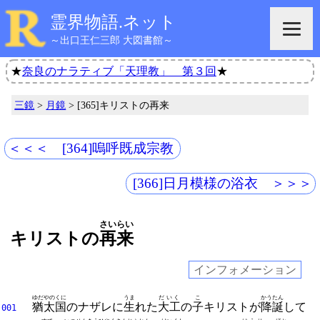
霊界物語.ネット
～出口王仁三郎 大図書館～
★
奈良のナラティブ「天理教」 第３回
★
三鏡
>
月鏡
> [365]キリストの再来
＜＜＜ [364]嗚呼既成宗教
[366]日月模様の浴衣 ＞＞＞
さいらい
キリストの
再来
インフォメーション
ゆだやのくに
うま
だいく
こ
かうたん
猶太国
のナザレに
生
れた
大工
の
子
キリストが
降誕
して
001