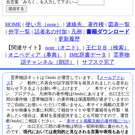
合言葉「みろく」を入力して下さい→
HOME
|
使い方（note）
|
連絡先、著作権
|
図表一覧
|
外字一覧
|
話者名の付加
|
凡例
|
書籍ダウンロード
|
更新履歴
【関連サイト】
note（オニド）
|
王仁ＤＢ（検索）
|
オニペディア（事典）
｜
IME辞書データ
｜
霊界物
語チャンネル（朗読）
｜
サブスク完了
霊界物語ネットは Onido が運営しています。【
メールアドレ
ス
】 ／ 動作に不具合や誤字脱字等を発見されましたら是非お
知らせ下さるようお願い申し上げます。 ／ 本サイトのデザイ
ン、プログラム、凡例等の著作権はOnidoにあります。出口王仁三
郎の著作物（霊界物語等）の著作権は保護期間が過ぎていますの
でご自由にお使いいただいて構いません。本サイト掲載の文章デ
ータや画像を大量に利用して独自サイトや電子書籍等を作製・発
表したい場合は、素材を直接提供することも可能ですので、運営
者Onidoにご相談ください。→「
本サイト掲載文献の著作権につい
て
」 ／ 出口王仁三郎の著作物は明治～昭和初期に書かれたも
のです。
現代においては差別的と見なされる言葉や表現もありま