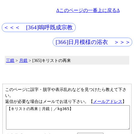
Δこのページの一番上に戻るΔ
＜＜＜ [364]嗚呼既成宗教
[366]日月模様の浴衣 ＞＞＞
三鏡
>
月鏡
> [365]キリストの再来
このページに誤字・脱字や表示乱れなどを見つけたら教えて下さ
い。
返信が必要な場合はメールでお送り下さい。【
メールアドレス
】