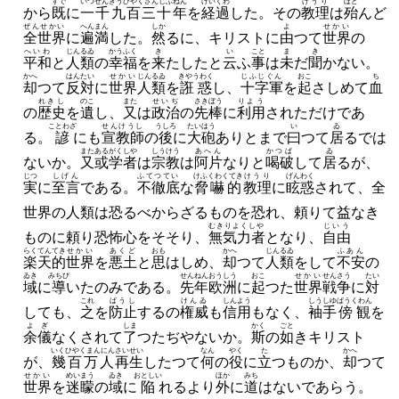
すで
いつせんきうひやくさんじふ
ねん
けいくわ
けうり
ほと
から
既
に
一千九百三十
年
を
経過
した。
その
教理
は
殆
んど
ぜんせかい
へんまん
しか
よ
せかい
全世界
に
遍満
した。
然
るに、
キリストに
由
つて
世界
の
へいわ
じんるゐ
かうふく
き
い
こと
ま
き
平和
と
人類
の
幸福
を
来
たしたと
云
ふ
事
は
未
だ
聞
かない。
かへ
はんたい
せかい
じんるゐ
きやうわく
じふじぐん
おこ
ち
却
つて
反対
に
世界
人類
を
誑惑
し
、
十字軍
を
起
さしめて
血
れきし
のこ
また
せいぢ
さきぼう
りよう
の
歴史
を
遺
し、
又
は
政治
の
先棒
に
利用
されただけであ
ことわざ
せんけうし
うしろ
たいはう
い
ゐ
る。
諺
にも
宣教師
の
後
に
大砲
ありとまで
曰
つて
居
るでは
また
ある
がくしや
しうけう
あへん
かつぱ
ゐ
ないか。
又
或
学者
は
宗教
は
阿片
なりと
喝破
して
居
るが、
じつ
しげん
ふてつてい
けふくわくてき
けうり
げんわく
実
に
至言
である。
不徹底
な
脅嚇的
教理
に
眩惑
されて、
全
世界の人類は恐るべからざるものを恐れ、
頼りて益なき
むきりよくしや
じいう
ものに頼り恐怖心をそそり、
無気力者
となり、
自由
らくてんてき
せかい
あくど
おも
かへ
じんるゐ
ふあん
楽天的
世界
を
悪土
と
思
はしめ、
却
つて
人類
をして
不安
の
ゐき
みちび
せんねん
おうしう
おこ
せかい
せんさう
たい
域
に
導
いたのみである。
先年
欧洲
に
起
つた
世界
戦争
に
対
これ
ばうし
けんゐ
しんよう
しうしゆ
ばうくわん
しても、
之
を
防止
するの
権威
も
信用
もなく、
袖手
傍観
を
よぎ
しま
かく
ごと
余儀
なくされて
了
つたぢやないか。
斯
の
如
きキリスト
いくひやくまんにん
さいせい
なん
やく
た
かへ
が、
幾百万人
再生
したつて
何
の
役
に
立
つものか、
却
つて
せかい
めいまう
ゐき
おとしい
ほか
みち
世界
を
迷矇
の
域
に
陥
れるより
外
に
道
はないであらう。