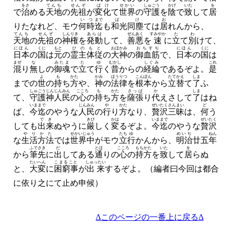
をさ
てんち
せんぞ
ばけ
せかい
しゅごう
かげ
いた
を
で
治
める
天地
の
先祖
が
変化
て
世界
の
守護
を
陰
で
致
して
居
いつ
まで
ばけ
お
りたなれど、
モウ
何時
迄
も
和光同塵
ては
居
れんから、
てんち
せんぞ
しんりき
あらは
ぜんあく
すみやか
た
わ
天地
の
先祖
の
神権
を
発動
して、
善悪
を
速
に
立
て
別
けて、
にほん
くに
もと
ひのもと
おほかみ
おちすぢ
にほん
くに
日本
の
国
は
元
の
霊主体従
の
大神
の
御血筋
で、
日本
の
国
は
まぜ
な
みたま
た
ゆ
むかし
しぐみ
これ
混
り
無
しの
御魂
で
立
て
行
く
昔
からの
経綸
であるぞよ。
是
よ
も
かた
かみ
ほうりつ
こんぽん
たてかえ
しま
までの
世
の
持
ち
方
や、
神
の
法律
を
根本
から
立替
て
了
ふ
しゅごうじん
じんみん
こころ
も
かた
さっぱ
か
しま
て、
守護神
人民
の
心
の
持
ち
方
を
薩張
り
代
えさして
了
はね
いままで
じんみん
や
かた
ぜいたくさんまい
ど
ば、
今迄
のやうな
人民
の
行
り
方
なり、
贅沢三昧
は、
何
う
でき
きび
かは
いままで
ぜいたく
しても
出来
ぬやうに
厳
しく
変
るぞよ。
今迄
のやうな
贅沢
やりかた
せかいじゅう
たち
ゆ
めいぢ
ねん
な
生活方法
では
世界中
がモウ
立
行
かんから、
明治
廿五
年
ふでさき
だ
とほ
こころ
もち
かた
いた
を
から
筆先
に
出
してある
通
りの
心
の
持
方
を
致
して
居
らぬ
たいへん
こまること
しゅったい
と、
大変
に
困窮事
が
出来
するぞよ。
（編者曰今回は都合
に依り之にて止め申候）
Δこのページの一番上に戻るΔ