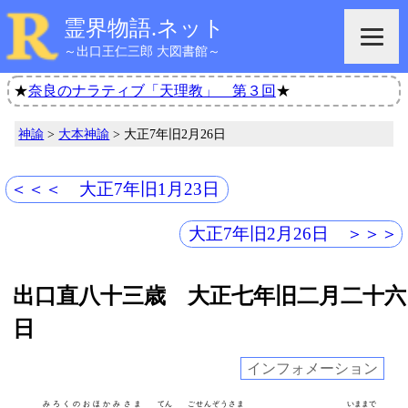
霊界物語.ネット
～出口王仁三郎 大図書館～
★
奈良のナラティブ「天理教」 第３回
★
神諭
>
大本神諭
> 大正7年旧2月26日
＜＜＜ 大正7年旧1月23日
大正7年旧2月26日 ＞＞＞
出口直八十三歳 大正七年旧二月二十六
日
インフォメーション
みろくのおほかみさま
てん
ごせんぞうさま
いままで