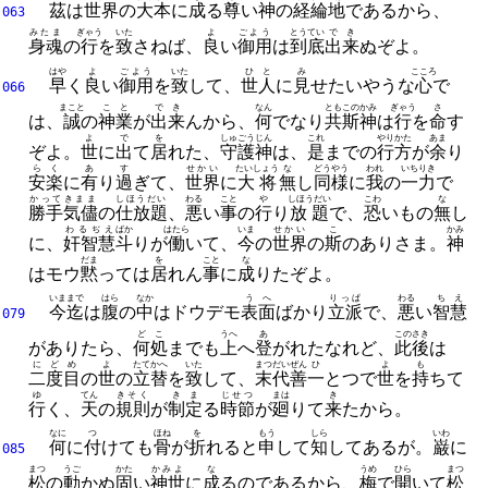
茲
は
世界
の
大本
に
成
る
尊
い
神
の
経綸地
であるから、
063
みたま
ぎゃう
いた
よ
ごよう
とうてい
でき
身魂
の
行
を
致
さねば、
良
い
御用
は
到底
出来
ぬぞよ。
はや
よ
ごよう
いた
ひと
み
こころ
早
く
良
い
御用
を
致
して、
世人
に
見
せたいやうな
心
で
066
まこと
こと
でき
なん
とも
この
かみ
ぎゃう
さ
は、
誠
の
神業
が
出来
んから、
何
でなり
共
斯
神
は
行
を
命
す
よ
で
を
しゅごうじん
これ
やり
かた
あま
ぞよ。
世
に
出
て
居
れた、
守護神
は、
是
までの
行
方
が
余
り
らく
あ
す
せかい
たいしょう
な
どうやう
われ
いちりき
安楽
に
有
り
過
ぎて、
世界
に
大将
無
し
同様
に
我
の
一力
で
かってきまま
しほうだい
わる
こと
や
しほうだい
こわ
な
勝手気儘
の
仕放題
、
悪
い
事
の
行
り
放題
で、
恐
いもの
無
し
わるぢえ
ばか
はたら
いま
せかい
こ
かみ
に、
奸智慧
斗
りが
働
いて、
今
の
世界
の
斯
のありさま。
神
だま
を
こと
な
はモウ
黙
っては
居
れん
事
に
成
りたぞよ。
いままで
はら
なか
うへ
りっぱ
わる
ちえ
今迄
は
腹
の
中
はドウデモ
表面
ばかり
立派
で、
悪
い
智慧
079
どこ
うへ
あ
この
さき
がありたら、
何処
までも
上
へ
登
がれたなれど、
此
後
は
にどめ
よ
たてかへ
いた
まつだい
ぜん
ひ
よ
も
二度目
の
世
の
立替
を
致
して、
末代
善
一
とつで
世
を
持
ちて
ゆ
てん
きそく
きま
じせつ
まは
き
行
く、
天
の
規則
が
制定
る
時節
が
廻
りて
来
たから。
なに
つ
ほね
を
もう
しら
いわ
何
に
付
けても
骨
が
折
れると
申
して
知
してあるが。
巌
に
085
まつ
うご
かた
かみよ
な
うめ
ひら
まつ
松
の
動
かぬ
固
い
神世
に
成
るのであるから、
梅
で
開
いて
松