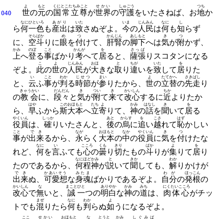
よ
もと
くにとこたちみこと
せかい
しゅごう
つち
世
の
元
の
国常立尊
が
世界
の
守護
をいたさねば、
お
地
か
040
なに
ひといろ
あがり
いた
いま
じんみん
なに
し
ら
何
一色
も
産出
は
致
さぬぞよ。
今
の
人民
は
何
も
知
らず
そら
ばか
め
つ
かんじん
あしもと
き
つ
に、
空
斗
りに
眼
を
付
けて、
肝腎
の
脚下
へは
気
が
附
かず、
かみ
のぼ
こと
かんが
を
さっぱ
上
へ
登
る
事
ばかり
考
へて
居
ると、
薩張
りスコタンになる
こ
よ
じんみん
おほ
と
ちが
いた
を
ぞよ。
此
の
世
の
人民
が
大
きな
取
り
違
いを
致
して
居
りた
い
こと
わか
じせつ
まい
よ
たてかへ
さきばし
と、
云
ふ
事
が
判
る
時節
が
参
りたから、
世
の
立替
の
先走
り
きゃうかい
だんだん
き
つい
き
かいしん
ちか
の
教会
に、
段々
と
気
が
附
て
来
て
改心
するに
近
よりたか
はや
この
おほもと
たち
よ
かみ
はなし
き
を
ら、
早
ふから
斯
大本
へ
立
寄
りて、
神
の
話
を
聞
いて
居
る
やくいん
しっか
あと
からす
を
こさ
はず
役員
は、
確
りいたさんと、
後
の
烏
に
追
い
越
れて
恥
かしい
こと
でき
なが
おほもと
なか
やくいん
き
つ
事
が
出来
るから、
永
らく
大本
の
中
の
役員
に
気
を
付
けたな
なに
い
こころ
くも
きり
ばか
よ
を
れど、
何
を
言
ふても
心
の
曇
り
切
たもの
斗
りが
集
りて
居
り
なにほど
かみ
と
きか
わか
たのであるから、
何程
神
が
説
いて
聞
しても、
解
りかけが
でき
かあいそう
みたま
わが
ほっこん
出来
ぬ、
可愛想
な
身魂
ばかりであるぞよ。
自分
の
発根
の
かいしん
な
まこと
ひと
ありやか
かみ
みち
にくたいこころ
改心
で
無
いと、
誠
一
つの
明白
な
神
の
道
は、
肉体心
がチッ
まぜ
なに
わか
よ
トでも
混
りたら
何
も
判
らぬ
如
うになるぞよ。
ここ
せかい
おほもと
な
とうと
かみ
しぐみば