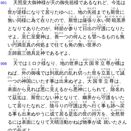
天照皇大御神様
が
天
の
御先祖様
であるなれど、
今迄
は
001
よ
さかさま
を
ち
せんぞう
この
よ
世
が
逆様
になりて
居
りたゆへに、
地
の
先祖
までも
斯
世
に
な
どうやう
し
あ
この
よ
さっぱ
なが
あいだ
やみのよ
無
い
同様
に
為
て
在
りたので、
斯
世
は
薩張
り
永
い
間
暗黒界
じせつ
まい
ひの
で
しゅごう
となりてありたのが、
時節
が
参
りて
日
出
の
守護
になりた
みろくさま
ぜん
ひと
な
たと
な
ぞよ。
至仁至愛神
は、
善
一
つの
何
んとも
譬
へるものも
無
まるい
まこと
どこ
い
かど
な
せかい
い
円満
至真
の
何処
まで
往
ても
角
の
無
い
世界
の
おつきさま
主師親三徳具足神
であるぞよ。
てん
さま
ち
せかい
おほくにとこたちのみこと
かま
天
ではミロク
様
なり、
地
の
世界
は
大国常立尊
が
構
は
008
ほか
みたま
とうてい
こ
みだ
き
よ
たてなを
まこと
ねば、
外
の
御魂
では
到底
此
の
乱
れ
切
った
世
を
立直
して
誠
ひと
しんこく
こと
でき
おほくにとこたちのみこと
一
つの
神国
にいたす
事
は
出来
ぬぞよ。
大国常立尊
は、
うへ
み
あく
み
あくがみ
はぶか
表面
から
見
れば
悪
に
見
えるから
悪神
にしられて、
除名
れ
ここ
まで
この
よ
かみ
かげ
しゅごう
て
茲
迄
は、
斯
世
にない
神
となりて、
幽界
から
守護
をいた
を
かげ
ばか
しゅごう
さき
ゆ
こと
あと
もど
して
居
りたなれど、
陰
斗
りの
守護
は
先
へ
行
く
事
も
跡
へ
戻
こと
でき
なり
を
これ
まで
よ
もち
かた
さっぱり
かへ
る
事
も
出来
ぬやうに
成
て
居
る
是
迄
の
世
の
持
方
を、
全然
替
おもて
あっぱれ
はたら
ものごと
じょうじゅう
るには
表面
になりて
天晴
活動
かねば
物事
が
成就
いたさん
ある
ので
在
ぞよ。