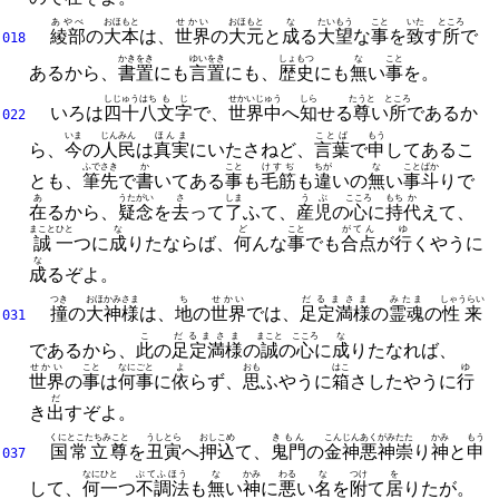
あやべ
おほもと
せかい
おほもと
な
たいもう
こと
いた
ところ
綾部
の
大本
は、
世界
の
大元
と
成
る
大望
な
事
を
致
す
所
で
018
かき
をき
ゆい
をき
しょもつ
な
こと
あるから、
書
置
にも
言
置
にも、
歴史
にも
無
い
事
を。
しじゅうはち
もじ
せかいじゅう
しら
たうと
ところ
いろは
四十八
文字
で、
世界中
へ
知
せる
尊
い
所
であるか
022
いま
じんみん
ほんま
ことば
もう
ら、
今
の
人民
は
真実
にいたさねど、
言葉
で
申
してあるこ
ふでさき
か
こと
けすぢ
ちが
な
こと
ばか
とも、
筆先
で
書
いてある
事
も
毛筋
も
違
いの
無
い
事
斗
りで
あ
うたがい
さ
しま
うぶ
こころ
もち
か
在
るから、
疑念
を
去
って
了
ふて、
産児
の
心
に
持
代
えて、
まこと
ひと
な
ど
こと
がてん
ゆ
誠
一
つに
成
りたならば、
何
んな
事
でも
合点
が
行
くやうに
な
成
るぞよ。
つき
おほかみさま
ち
せかい
だるまさま
みたま
しゃうらい
撞
の
大神様
は、
地
の
世界
では、
足定満様
の
霊魂
の
性来
031
こ
だるまさま
まこと
こころ
な
であるから、
此
の
足定満様
の
誠
の
心
に
成
りたなれば、
せかい
こと
なにごと
よ
おも
はこ
ゆ
世界
の
事
は
何事
に
依
らず、
思
ふやうに
箱
さしたやうに
行
だ
き
出
すぞよ。
くにとこたちみこと
うしとら
おし
こめ
きもん
こんじん
あくがみ
たた
かみ
もう
国常立尊
を
丑寅
へ
押
込
て、
鬼門
の
金神
悪神
崇
り
神
と
申
037
なに
ひと
ぶてふほう
な
かみ
わる
な
つけ
を
して、
何
一
つ
不調法
も
無
い
神
に
悪
い
名
を
附
て
居
りたが。