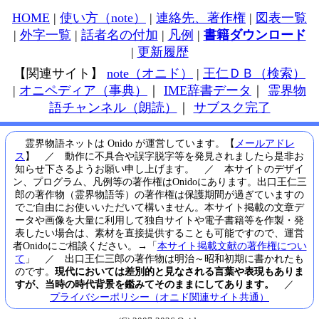
HOME
|
使い方（note）
|
連絡先、著作権
|
図表一覧
|
外字一覧
|
話者名の付加
|
凡例
|
書籍ダウンロード
|
更新履歴
【関連サイト】
note（オニド）
|
王仁ＤＢ（検索）
|
オニペディア（事典）
｜
IME辞書データ
｜
霊界物
語チャンネル（朗読）
｜
サブスク完了
霊界物語ネットは Onido が運営しています。【
メールアドレ
ス
】 ／ 動作に不具合や誤字脱字等を発見されましたら是非お
知らせ下さるようお願い申し上げます。 ／ 本サイトのデザイ
ン、プログラム、凡例等の著作権はOnidoにあります。出口王仁三
郎の著作物（霊界物語等）の著作権は保護期間が過ぎていますの
でご自由にお使いいただいて構いません。本サイト掲載の文章デ
ータや画像を大量に利用して独自サイトや電子書籍等を作製・発
表したい場合は、素材を直接提供することも可能ですので、運営
者Onidoにご相談ください。→「
本サイト掲載文献の著作権につい
て
」 ／ 出口王仁三郎の著作物は明治～昭和初期に書かれたも
のです。
現代においては差別的と見なされる言葉や表現もありま
すが、当時の時代背景を鑑みてそのままにしてあります。
／
プライバシーポリシー（オニド関連サイト共通）