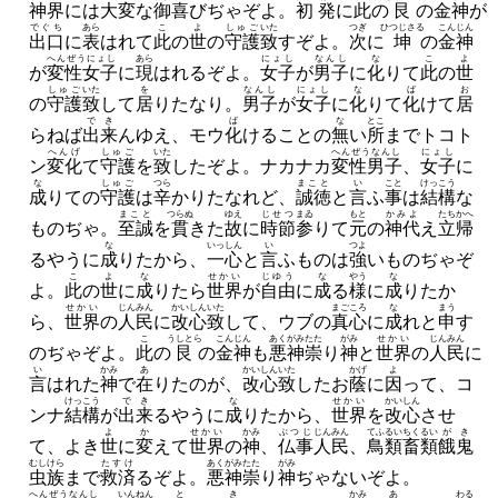
神界
には
大変
な
御喜
びぢゃぞよ。
初発
に
此
の
艮
の
金神
が
でぐち
あら
こ
よ
しゅご
いた
つぎ
ひつじさる
こんじん
出口
に
表
はれて
此
の
世
の
守護
致
すぞよ。
次
に
坤
の
金神
へんぜうにょし
あら
にょし
なんし
な
こ
よ
が
変性女子
に
現
はれるぞよ。
女子
が
男子
に
化
りて
此
の
世
しゅご
いた
を
なんし
にょし
な
ば
お
の
守護
致
して
居
りたなり。
男子
が
女子
に
化
りて
化
けて
居
でき
ば
な
とこ
らねば
出来
んゆえ、
モウ
化
けることの
無
い
所
までトコト
へんげ
しゅご
いた
へんぜうなんし
にょし
ン
変化
て
守護
を
致
したぞよ。
ナカナカ
変性男子
、
女子
に
な
しゅご
つら
まこと
い
こと
けっこう
成
りての
守護
は
辛
かりたなれど、
誠徳
と
言
ふ
事
は
結構
な
まこと
つらぬ
ゆえ
じせつ
まゐ
もと
かみよ
たち
かへ
ものぢゃ。
至誠
を
貫
きた
故
に
時節
参
りて
元
の
神代
え
立
帰
な
いっしん
い
つよ
るやうに
成
りたから、
一心
と
言
ふものは
強
いものぢゃぞ
こ
よ
な
せかい
じゆう
な
やう
な
よ。
此
の
世
に
成
りたら
世界
が
自由
に
成
る
様
に
成
りたか
せかい
じんみん
かいしん
いた
まごころ
な
まう
ら、
世界
の
人民
に
改心
致
して、
ウブの
真心
に
成
れと
申
す
こ
うしとら
こんじん
あくがみ
たた
がみ
せかい
じんみん
のぢゃぞよ。
此
の
艮
の
金神
も
悪神
崇
り
神
と
世界
の
人民
に
い
かみ
あ
かいしん
いた
かげ
よ
言
はれた
神
で
在
りたのが、
改心
致
したお
蔭
に
因
って、
コ
けっこう
でき
な
せかい
かいしん
ンナ
結構
が
出来
るやうに
成
りたから、
世界
を
改心
させ
よ
か
せかい
かみ
ぶつじ
じんみん
てふるい
ちくるい
がき
て、
よき
世
に
変
えて
世界
の
神
、
仏事
人民
、
鳥類
畜類
餓鬼
むしけら
たすけ
あくがみ
たた
がみ
虫族
まで
救済
るぞよ。
悪神
崇
り
神
ぢゃないぞよ。
へんぜうなんし
いんねん
と
き
かみ
あ
わる