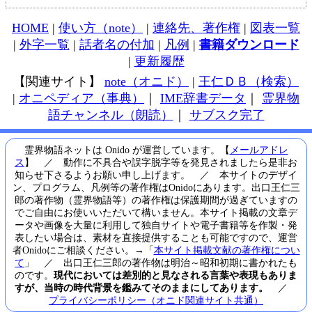
HOME
|
使い方（note）
|
連絡先、著作権
|
図表一覧
|
外字一覧
|
話者名の付加
|
凡例
|
書籍ダウンロード
|
更新履歴
【関連サイト】
note（オニド）
|
王仁ＤＢ（検索）
|
オニペディア（事典）
｜
IME辞書データ
｜
霊界物
語チャンネル（朗読）
｜
サブスク完了
霊界物語ネットは Onido が運営しています。【
メールアドレ
ス
】 ／ 動作に不具合や誤字脱字等を発見されましたら是非お
知らせ下さるようお願い申し上げます。 ／ 本サイトのデザイ
ン、プログラム、凡例等の著作権はOnidoにあります。出口王仁三
郎の著作物（霊界物語等）の著作権は保護期間が過ぎていますの
でご自由にお使いいただいて構いません。本サイト掲載の文章デ
ータや画像を大量に利用して独自サイトや電子書籍等を作製・発
表したい場合は、素材を直接提供することも可能ですので、運営
者Onidoにご相談ください。→「
本サイト掲載文献の著作権につい
て
」 ／ 出口王仁三郎の著作物は明治～昭和初期に書かれたも
のです。
現代においては差別的と見なされる言葉や表現もありま
すが、当時の時代背景を鑑みてそのままにしてあります。
／
プライバシーポリシー（オニド関連サイト共通）