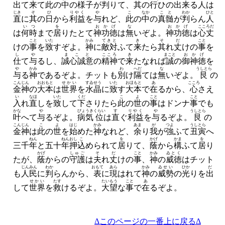
出
て
来
て
此
の
中
の
様子
が
判
りて、
其
の
行
ひの
出来
る
人
は
じき
そ
ひ
りやく
や
こ
なか
こと
わか
ひと
直
に
其
の
日
から
利益
を
与
れど、
此
の
中
の
真髄
が
判
らん
人
いつ
を
おかげ
な
おかげ
こころだ
は
何時
まで
居
りたとて
神功徳
は
無
いぞよ。
神功徳
は
心丈
こと
いた
かみ
てきと
き
そ
だ
こと
けの
事
を
致
すぞよ。
神
に
敵対
ふて
来
たら
其
れ
丈
けの
事
を
し
や
まこと
こころ
き
まこと
おかげ
仕
て
与
るし、
誠心誠意
の
精神
で
来
たなれば
誠
の
御神徳
を
や
かみ
わ
へだ
な
うしとら
与
る
神
であるぞよ。
チットも
別
け
隔
ては
無
いぞよ。
艮
の
こんじん
おおもと
せかい
すゐせう
いた
おほもと
あ
こころ
金神
の
大本
は
世界
を
水晶
に
致
す
大本
で
在
るから、
心
さえ
い
なほ
いた
くだ
こ
よ
こと
こと
入
れ
直
しを
致
して
下
さりたら
此
の
世
の
事
はドンナ
事
でも
かな
や
びょうき
くらい
す
りやく
や
うしとら
叶
へて
与
るぞよ。
病気
位
は
直
ぐ
利益
を
与
るぞよ。
艮
の
こんじん
こ
よ
はじ
かみ
あま
が
つよ
うしとら
金神
は
此
の
世
を
始
めた
神
なれど、
余
り
我
が
強
ふて
丑寅
へ
ねん
ねん
おし
こ
を
かげ
かま
を
三千
年
と五十
年
押
込
められて
居
りて、
蔭
から
構
ふて
居
り
かげ
しゅご
そ
だ
こと
かみ
ゐとく
たが、
蔭
からの
守護
は
夫
れ
丈
けの
事
、
神
の
威徳
はチット
じんみん
わか
おもて
あら
かみ
ゐせい
ひか
だ
も
人民
に
判
らんから、
表
に
現
はれて
神
の
威勢
の
光
りを
出
せかい
たす
たいもう
こと
あ
して
世界
を
救
けるぞよ。
大望
な
事
で
在
るぞよ。
Δこのページの一番上に戻るΔ