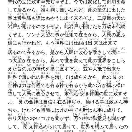
末代
の
宝
に
致
す
筆先
ぢゃぞよ。
今
では
変化
して
御用
を
命
を
たれ
わか
にく
こ
ふでさき
だ
して
居
るから、
誰
も
判
り
難
いなれど、
此
の
筆先
に
出
した
こと
みな
けすじ
ちが
で
く
にどめ
あま
事
は
皆
毛筋
も
違
はぬやうに
出
て
来
るぞよ。
二度目
の
天
の
いわと
ひら
この
いわと
ひら
まんご
まつだい
つづ
岩戸
が
開
けるのぢゃぞよ。
此
岩戸
が
開
けたら
万劫
末代
続
たいもう
こと
しぐみ
あ
じんみん
おも
くぞよ。
ソンナ
大望
な
事
が
仕組
て
在
るから、
人民
の
思
ふ
やう
い
しんかい
しぐみ
しゅったい
でき
様
にも
行
かねど、
もう
神界
には
仕組
は
出来
は
出来
て
を
あ
これ
じんみん
かいしん
いた
さかひ
ひと
居
るので
在
るから、
是
から
人民
に
改心
を
致
さして
境
に
一
たいもう
あ
そ
よ
か
こ
せかい
つ
大望
が
在
るから、
其
れで
世
を
変
えて
此
の
世界
をこしら
むかし
もと
かみよ
ね
なほ
なみ
たいてい
でき
えた
昔
の
元
の
神代
え
捻
じ
直
すぞよ。
並
や
大抵
で
出来
た
せかい
な
こ
せかい
つぶ
な
こ
うしとら
世界
で
無
い
此
の
世界
を
潰
しては
成
らんから、
此
の
艮
の
こんじん
ちから
なにほど
あ
かみ
あ
こ
ほう
かま
やう
金神
は
力
は
何程
でも
有
る
神
で
有
るから
此
の
方
が
構
ふ
様
に
いた
じんみん
かいしん
まつだい
こころやす
しんこく
よ
いた
致
して
人民
に
改心
させて、
末代
心安
き
神国
の
世
に
致
すぞ
うしとら
こんじん
が
あ
かみ
ま
こと
いた
かみ
よ。
艮
の
金神
は
自信
も
在
る
神
ぢゃ。
負
ける
事
は
致
さん
神
じせつ
こ
かみ
かな
こと
な
ぢゃ。
けれども
時節
には
此
の
神
でも
叶
はん
事
に
成
りて、
あま
てんち
き
よろづ
かみ
ごいけん
き
余
り
天地
のゆいつけも
聞
かず、
万
の
神
の
御意見
も
聞
かず
うしとら
おし
こ
を
せかい
かま
を
して、
艮
え
押
込
められて
居
りて、
世界
を
構
ふて
居
りたの
そ
こと
いま
かみさま
ごぞん
な
が