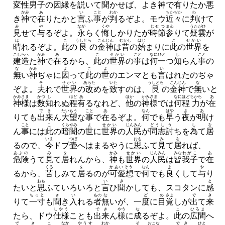
変性男子
の
因縁
を
説
いて
聞
かせば、
よき
神
で
有
りたか
悪
かみ
あ
い
こと
わか
ちかぢか
わ
き
神
で
在
りたかと
言
ふ
事
が
判
るぞよ。
モウ
近々
に
判
けて
み
や
なが
くや
じせつ
まゐ
うたがひ
見
せて
与
るぞよ。
永
らく
悔
しかりたが
時節
参
りて
疑雲
が
は
こ
うしとら
こんじん
むかし
はじ
こ
せかい
晴
れるぞよ。
此
の
艮
の
金神
は
昔
の
始
まりに
此
の
世界
を
こしらへ
かみ
あ
こ
せかい
こと
なに
ひと
し
こと
建造
た
神
で
在
るから、
此
の
世界
の
事
は
何
一
つ
知
らん
事
の
な
かみ
よ
こ
よ
い
無
い
神
ぢゃに
因
って
此
の
世
のエンマとも
言
はれたのぢゃ
そ
せかい
あらた
いた
うしとら
こんじん
な
ぞよ。
夫
れで
世界
の
改
めを
致
すのは、
艮
の
金神
で
無
いと
かみさま
かづ
し
ほど
あ
ほか
かみさま
なにほど
ちから
あ
神様
は
数
知
れぬ
程
有
るなれど、
他
の
神様
では
何程
力
が
在
でき
たいもう
こと
あ
なん
はや
よ
あ
りても
出来
ん
大望
な
事
で
在
るぞよ。
何
でも
早
う
夜
が
明
け
こと
こ
くらやみ
よ
せかい
じんみん
どうし
う
し
を
ん
事
には
此
の
暗闇
の
世
に
世界
の
人民
が
同志
討
ちを
為
て
居
いま
つぼ
おも
み
を
るので、
今
ドブ
壷
へはまるやうに
思
ふて
見
て
居
れば、
あぶの
み
を
かみ
せかい
じんみん
みな
わがこ
あ
危険
うて
見
て
居
れんから、
神
も
世界
の
人民
は
皆
我子
で
在
くる
を
かあいそう
なん
よ
や
るから、
苦
しみて
居
るのが
可愛想
で
何
でも
良
くして
与
り
おも
い
き
と
たいと
思
ふていろいろと
言
ひ
聞
かしても、
スコタンに
感
ちっと
き
い
もの
な
ど
め
さま
で
き
りて
一寸
も
聞
き
入
れる
者
無
いが、
一
度
に
目
覚
しが
出
て
来
しやう
でき
やう
な
こ
ひろま
たら、
ドウ
仕様
ことも
出来
ん
様
に
成
るぞよ。
此
の
広間
へ
で
き
こ
なか
やうす
わか
そ
おこな
でき
ひと