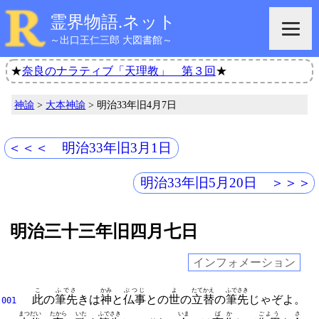
霊界物語.ネット
～出口王仁三郎 大図書館～
★
奈良のナラティブ「天理教」 第３回
★
神諭
>
大本神諭
> 明治33年旧4月7日
＜＜＜ 明治33年旧3月1日
明治33年旧5月20日 ＞＞＞
明治三十三年旧四月七日
インフォメーション
こ
ふでさ
かみ
ぶつじ
よ
たてかえ
ふでさき
此
の
筆先
きは
神
と
仏事
との
世
の
立替
の
筆先
じゃぞよ。
001
まつだい
たから
いた
ふでさき
いま
ばか
ごよう
さ