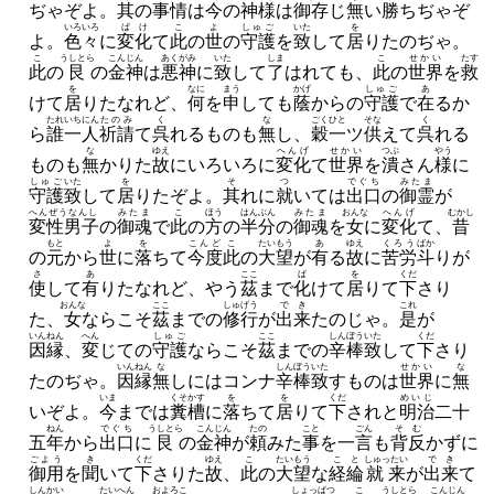
ぢゃぞよ。
其
の
事情
は
今
の
神様
は
御存
じ
無
い
勝
ちぢゃぞ
いろいろ
ばけ
こ
よ
しゅご
いた
を
よ。
色々
に
変化
て
此
の
世
の
守護
を
致
して
居
りたのぢゃ。
こ
うしとら
こんじん
あく
がみ
いた
しま
こ
せかい
たす
此
の
艮
の
金神
は
悪
神
に
致
して
了
はれても、
此
の
世界
を
救
を
なに
まう
かげ
しゅご
あ
けて
居
りたなれど、
何
を
申
しても
蔭
からの
守護
で
在
るか
たれ
いちにん
たのみ
く
な
ごく
ひと
そな
く
ら
誰
一人
祈請
て
呉
れるものも
無
し、
穀
一
ツ
供
えて
呉
れる
な
ゆえ
へんげ
せかい
つぶ
やう
ものも
無
かりた
故
にいろいろに
変化
て
世界
を
潰
さん
様
に
しゅご
いた
を
そ
つ
でぐち
みたま
守護
致
して
居
りたぞよ。
其
れに
就
いては
出口
の
御霊
が
へんぜうなんし
みたま
こ
ほう
はんぶん
みたま
おんな
へんげ
むかし
変性男子
の
御魂
で
此
の
方
の
半分
の
御魂
を
女
に
変化
て、
昔
もと
よ
を
こんど
こ
たいもう
あ
ゆえ
くろう
ばか
の
元
から
世
に
落
ちて
今度
此
の
大望
が
有
る
故
に
苦労
斗
りが
さ
あ
ここ
ば
を
くだ
使
して
有
りたなれど、
やう
茲
まで
化
けて
居
りて
下
さり
おんな
ここ
しゅげう
でき
これ
た、
女
ならこそ
茲
までの
修行
が
出来
たのじゃ。
是
が
いんねん
へん
しゅご
ここ
しんぼう
いた
くだ
因縁
、
変
じての
守護
ならこそ
茲
までの
辛棒
致
して
下
さり
いんねん
な
しんぼう
いた
せかい
な
たのぢゃ。
因縁
無
しにはコンナ
辛棒
致
すものは
世界
に
無
いま
くそかす
を
を
くだ
めいじ
いぞよ。
今
までは
糞槽
に
落
ちて
居
りて
下
されと
明治
二十
ねん
でぐち
うしとら
こんじん
たの
こと
ごん
そむ
五
年
から
出口
に
艮
の
金神
が
頼
みた
事
を一
言
も
背反
かずに
ごよう
き
くだ
ゆえ
こ
たいもう
こと
しゅったい
でき
御用
を
聞
いて
下
さりた
故
、
此
の
大望
な
経綸
就来
が
出来
て
しんかい
たいへん
およろこ
しょっぱつ
こ
うしとら
こんじん