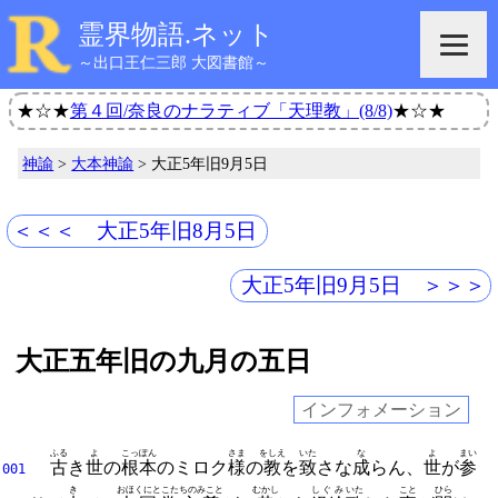
霊界物語.ネット
～出口王仁三郎 大図書館～
★☆★
第４回/奈良のナラティブ「天理教」(8/8)
★☆★
神諭
>
大本神諭
> 大正5年旧9月5日
＜＜＜ 大正5年旧8月5日
大正5年旧9月5日 ＞＞＞
大正五年旧の九月の五日
インフォメーション
ふる
よ
こっぽん
さま
をしえ
いた
な
よ
まい
古
き
世
の
根本
のミロク
様
の
教
を
致
さな
成
らん、
世
が
参
001
き
おほくにとこたちのみこと
むかし
しぐみ
いた
こと
ひら