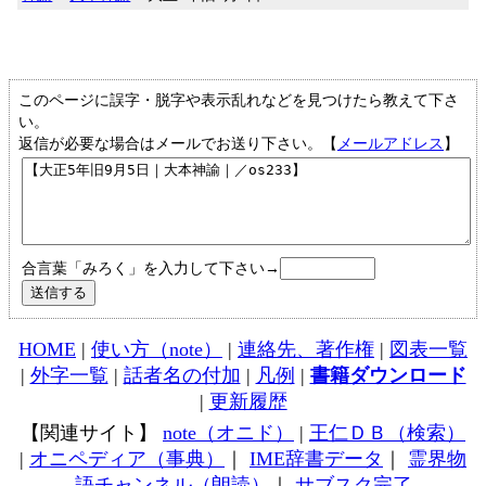
このページに誤字・脱字や表示乱れなどを見つけたら教えて下さ
い。
返信が必要な場合はメールでお送り下さい。【
メールアドレス
】
合言葉「みろく」を入力して下さい→
HOME
|
使い方（note）
|
連絡先、著作権
|
図表一覧
|
外字一覧
|
話者名の付加
|
凡例
|
書籍ダウンロード
|
更新履歴
【関連サイト】
note（オニド）
|
王仁ＤＢ（検索）
|
オニペディア（事典）
｜
IME辞書データ
｜
霊界物
語チャンネル（朗読）
｜
サブスク完了